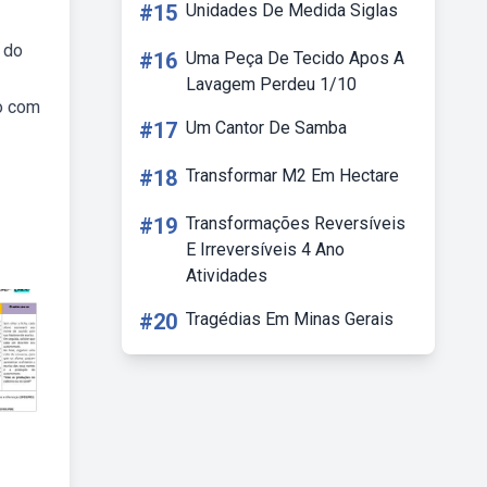
#15
Unidades De Medida Siglas
 do
#16
Uma Peça De Tecido Apos A
Lavagem Perdeu 1/10
o com
#17
Um Cantor De Samba
#18
Transformar M2 Em Hectare
#19
Transformações Reversíveis
E Irreversíveis 4 Ano
Atividades
#20
Tragédias Em Minas Gerais