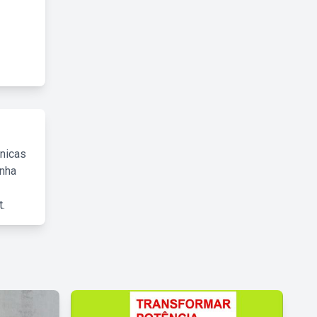
cnicas
inha
.