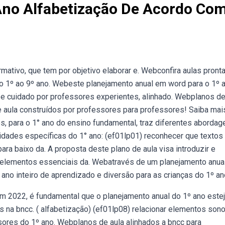
Ano Alfabetização De Acordo Co
ativo, que tem por objetivo elaborar e. Webconfira aulas pront
do 1º ao 9º ano. Webeste planejamento anual em word para o 1º 
 e cuidado por professores experientes, alinhado. Webplanos de
e aula construídos por professores para professores! Saiba mai
, para o 1° ano do ensino fundamental, traz diferentes abordag
idades específicas do 1° ano: (ef01lp01) reconhecer que textos
para baixo da. A proposta deste plano de aula visa introduzir e
s elementos essenciais da. Webatravés de um planejamento anua
ano inteiro de aprendizado e diversão para as crianças do 1º an
 2022, é fundamental que o planejamento anual do 1º ano este
 na bncc. ( alfabetização) (ef01lp08) relacionar elementos son
sores do 1º ano. Webplanos de aula alinhados a bncc para