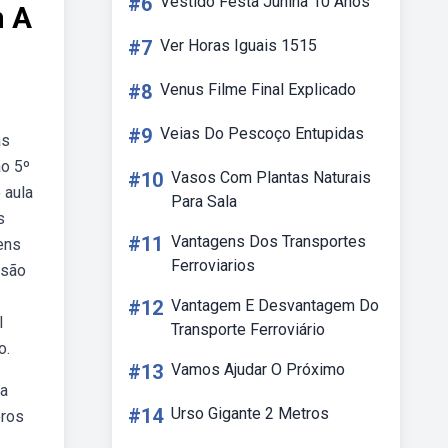
#6
Vestido Festa Junina 10 Anos
m A
#7
Ver Horas Iguais 1515
#8
Venus Filme Final Explicado
#9
Veias Do Pescoço Entupidas
as
ao 5º
#10
Vasos Com Plantas Naturais
 aula
Para Sala
s
#11
Vantagens Dos Transportes
ens
Ferroviarios
 são
#12
Vantagem E Desvantagem Do
l
Transporte Ferroviário
o.
#13
Vamos Ajudar O Próximo
ja
#14
Urso Gigante 2 Metros
oros