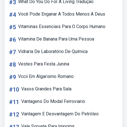
#3
What Do You Do For A Living Tradução
#4
Você Pode Enganar A Todos Menos A Deus
#5
Vitaminas Essenciais Para O Corpo Humano
#6
Vitamina De Banana Para Uma Pessoa
#7
Vidraria De Laboratório De Química
#8
Vestes Para Festa Junina
#9
Vccii Em Algarismo Romano
#10
Vasos Grandes Para Sala
#11
Vantagens Do Modal Ferroviario
#12
Vantagem E Desvantagem Do Petróleo
Vale Sorvete Para Imprimir