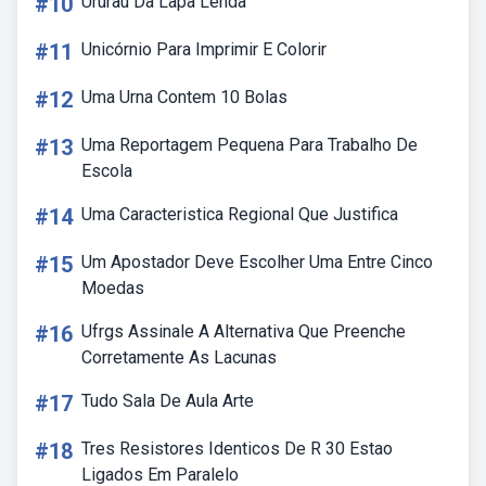
#10
Ururau Da Lapa Lenda
#11
Unicórnio Para Imprimir E Colorir
#12
Uma Urna Contem 10 Bolas
#13
Uma Reportagem Pequena Para Trabalho De
Escola
#14
Uma Caracteristica Regional Que Justifica
#15
Um Apostador Deve Escolher Uma Entre Cinco
Moedas
#16
Ufrgs Assinale A Alternativa Que Preenche
Corretamente As Lacunas
#17
Tudo Sala De Aula Arte
#18
Tres Resistores Identicos De R 30 Estao
Ligados Em Paralelo