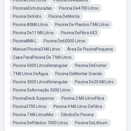
Piscina3500 Litros
Piscina DeMadeira
PiscinasEstruturadas
Piscina De4700 Litros
Piscina DeVidro
Piscina DeMonta
Piscina 80Mil Litros
Piscina De Plastico7 Mil Litros
Piscina De11 Mil Litros
Piscina DeFibra 6X3
Piscina8Mil L
Piscina De60000 Litros
Manuel Piscina3 Mil Litros
Área De PiscinaPequena
Capa ParaPiscina De 7 Mil Litros
Piscina 5000 LitrosRetangular
Piscina DeEncher
7 Mil Litros DeAgua
Piscina DeMontar Grande
Piscina 3000 LitrosRetangular
Piscina De20 Mil Litro
Piscina DeArmação 5000 Litros
PiscinaDeck Suspenso
Piscina 2 Mil LitrosFibra
Piscina3700 Litros
Piscina 4 Mil Litros DeFibra
Piscina 7 Mil LitrosMor
CilindroDe Piscina
Piscina DePlástico 7000 Litros
Piscina DeLithium