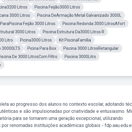
cina3200 Litros
Piscina Feijão3000 Litros
cana 3000 Litros
Piscina DeArmação Metal Galvanizado 3000L
araPiscina Feijão 3000 Litros
Piscina Redonda 3000 LitrosAfort
rutural 3000 Litros
Piscina Estrutura Da3000 Litros R
0 Litro
Picina3000 Litros
Kit PiscinaFamília
o 30000LTS
Picina Para Box
Piscina 3000 LitrosRetangular
iscina De 3000 LitrosCom Filtro
Piscina 3000Litrs
o
leta ao progresso dos alunos no contexto escolar, adotando té
tênticas e são impulsionadas por criatividade e entusiasmo. M
etória para se tornarem uma geração excepcional, utilizando
 por renomadas instituições acadêmicas globais - fdp.aau.edu.et