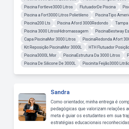
Piscina Fortleve3000 Litros
FlutuadorDe Piscina
Pis
Piscina a Fort3000 Litros Polietileno
PiscinaTipo Ameri
Piscina200 Lts
Piscina Aford 3000Redondo
Tampa P
Piscina 3000 LitrosHidromassagem
PiscinaBestway Est
Capa PiscinaMor 3000 Litros
PiscinaRedonda Afort 300
Kit Reposição PiscinaMor 3000L
HTH Flutuador Posiçã
Piscina3000L Mor
PiscinaEstrutura Da 3000 Litros
P
Piscina De Silicone De 3000L
Piscinita Feijão3000 Litrã
Sandra
Como orientador, minha entrega é comp
pedagógicas que valorizam relações au
meta é guiar os estudantes em sua traj
estratégias educacionais reconhecidas