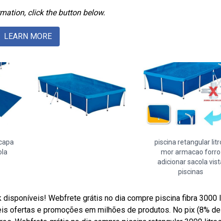
mation, click the button below.
LEARN MORE
 capa
piscina retangular litr
ola
mor armacao forro
adicionar sacola vist
piscinas
poníveis! Webfrete grátis no dia compre piscina fibra 3000 l
eis ofertas e promoções em milhões de produtos. No pix (8% de