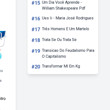
#15
Um Dia Você Aprende -
William Shakespeare Pdf
#16
Ues Ii - Maria José Rodrigues
#17
Três Homens E Um Martelo
#18
Trata Se Ou Trata Se
#19
Transicao Do Feudalismo Para
O Capitalismo
#20
Transformar Ml Em Kg
os
a
itro