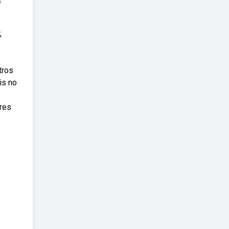
s
,
tros
is no
res