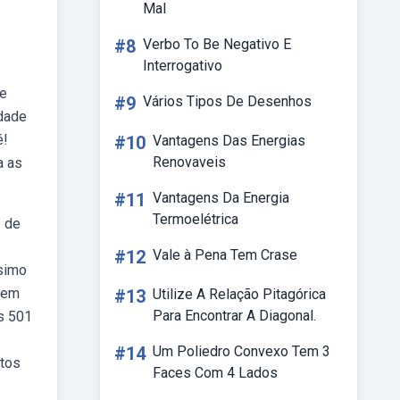
Mal
#8
Verbo To Be Negativo E
Interrogativo
 e
#9
Vários Tipos De Desenhos
idade
é!
#10
Vantagens Das Energias
Renovaveis
a as
#11
Vantagens Da Energia
Termoelétrica
e de
#12
Vale à Pena Tem Crase
ísimo
odem
#13
Utilize A Relação Pitagórica
Para Encontrar A Diagonal.
as 501
#14
Um Poliedro Convexo Tem 3
utos
Faces Com 4 Lados