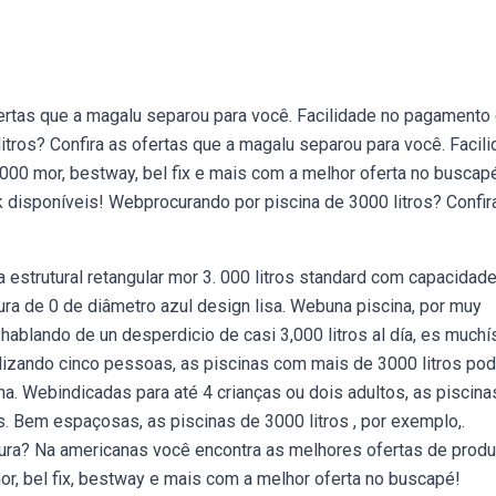
fertas que a magalu separou para você. Facilidade no pagamento
itros? Confira as ofertas que a magalu separou para você. Facil
00 mor, bestway, bel fix e mais com a melhor oferta no buscap
sponíveis! Webprocurando por piscina de 3000 litros? Confir
 estrutural retangular mor 3. 000 litros standard com capacidad
ura de 0 de diâmetro azul design lisa. Webuna piscina, por muy
 hablando de un desperdicio de casi 3,000 litros al día, es much
alizando cinco pessoas, as piscinas com mais de 3000 litros p
na. Webindicadas para até 4 crianças ou dois adultos, as piscin
. Bem espaçosas, as piscinas de 3000 litros , por exemplo,.
ra? Na americanas você encontra as melhores ofertas de prod
r, bel fix, bestway e mais com a melhor oferta no buscapé!