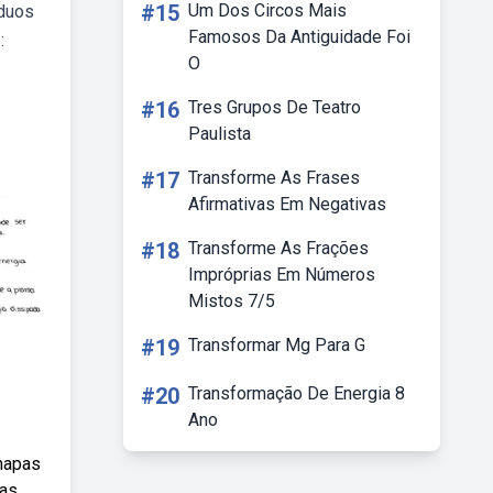
#15
Um Dos Circos Mais
íduos
Famosos Da Antiguidade Foi
:
O
#16
Tres Grupos De Teatro
Paulista
#17
Transforme As Frases
Afirmativas Em Negativas
#18
Transforme As Frações
Impróprias Em Números
Mistos 7/5
#19
Transformar Mg Para G
#20
Transformação De Energia 8
Ano
 mapas
pas