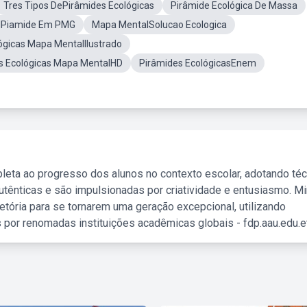
Tres Tipos DePirâmides Ecológicas
Pirâmide Ecológica De Massa
lPiamide Em PMG
Mapa MentalSolucao Ecologica
ógicas Mapa MentalIlustrado
s Ecológicas Mapa MentalHD
Pirâmides EcológicasEnem
leta ao progresso dos alunos no contexto escolar, adotando té
tênticas e são impulsionadas por criatividade e entusiasmo. M
etória para se tornarem uma geração excepcional, utilizando
 por renomadas instituições acadêmicas globais - fdp.aau.edu.et