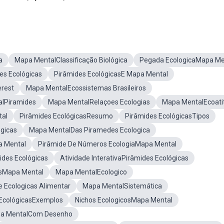
a
Mapa MentalClassificação Biológica
Pegada EcologicaMapa Me
es Ecológicas
Pirâmides EcológicasE Mapa Mental
erest
Mapa MentalEcossistemas Brasileiros
lPiramides
Mapa MentalRelaçoes Ecologias
Mapa MentalEcoati
tal
Pirâmides EcológicasResumo
Pirâmides EcológicasTipos
ógicas
Mapa MentalDas Piramedes Ecologica
a Mental
Pirâmide De Números EcologiaMapa Mental
des Ecológicas
Atividade InterativaPirâmides Ecológicas
asMapa Mental
Mapa MentalEcologico
 Ecologicas Alimentar
Mapa MentalSistemática
EcológicasExemplos
Nichos EcologicosMapa Mental
pa MentalCom Desenho