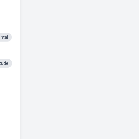
ntal
tude