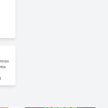
cnicas
inha
.