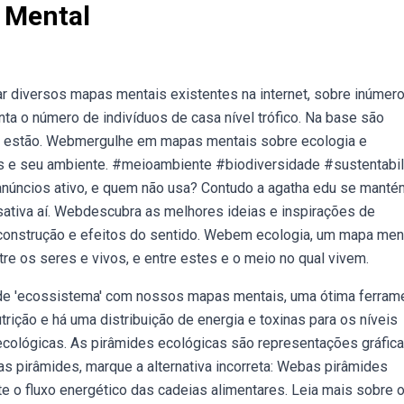
 Mental
ar diversos mapas mentais existentes na internet, sobre inúmer
a o número de indivíduos de casa nível trófico. Na base são
s estão. Webmergulhe em mapas mentais sobre ecologia e
 e seu ambiente. #meioambiente #biodiversidade #sustentabi
úncios ativo, e quem não usa? Contudo a agatha edu se manté
ativa aí. Webdescubra as melhores ideias e inspirações de
construção e efeitos do sentido. Webem ecologia, um mapa men
re os seres e vivos, e entre estes e o meio no qual vivem.
 de 'ecossistema' com nossos mapas mentais, uma ótima ferram
rição e há uma distribuição de energia e toxinas para os níveis
ecológicas. As pirâmides ecológicas são representações gráfic
as pirâmides, marque a alternativa incorreta: Webas pirâmides
e o fluxo energético das cadeias alimentares. Leia mais sobre 