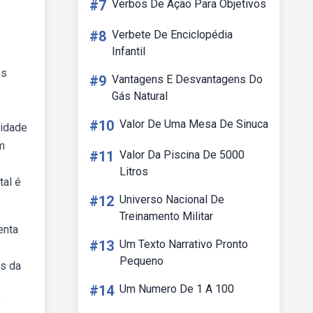
#7
Verbos De Ação Para Objetivos
#8
Verbete De Enciclopédia
Infantil
os
#9
Vantagens E Desvantagens Do
Gás Natural
#10
Valor De Uma Mesa De Sinuca
lidade
m
#11
Valor Da Piscina De 5000
Litros
tal é
#12
Universo Nacional De
Treinamento Militar
enta
#13
Um Texto Narrativo Pronto
Pequeno
as da
#14
Um Numero De 1 A 100
o