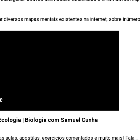
ar diversos mapas mentais existentes na internet, sobre inúmer
Ecologia | Biologia com Samuel Cunha
ulas, apostilas, exercícios comentados e muito mais! Fala ...