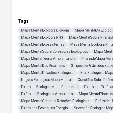
Tags
Mapa MentalEcologia Biologia
Mapa MentalDa Ecologi
Mapa MentalEcologia PNG
Mapa MentalSobre Pirâmid
Mapa MentalEcossistemas
Mapa MentalEcologia Pint
Mapa MentalSobre Corredores Ecológicos
Mapa Menta
Mapa MentalTeoria Ambientalista
PiramideMapa Men
Mapa MentalDas Piramides
3 Tipos DePirâmides Ecol
Mapa MentalRelações Ecológicas
ErasEcológicas Map
Noçoes EcologicasMapa Mental
Questões SobrePirâmi
Piramide EcologicaMapa Conceitual
Piramides Trofic
PirâmidesEcologicas Ampulheta
Mapa MentalPiramide
Mapa MentalSobre as Relações Ecológicas
Pirâmides 
Piramides Ecologicas Energia
Sucessão Ecológica Ma