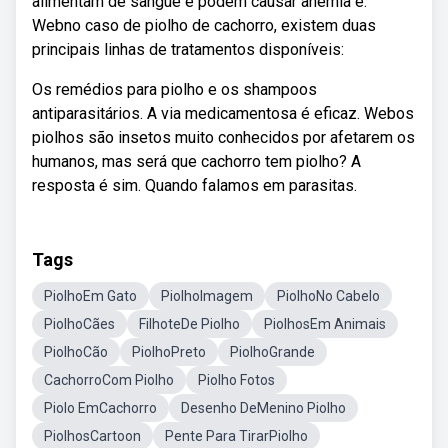
alimentam de sangue e podem causar anemia e.
Webno caso de piolho de cachorro, existem duas
principais linhas de tratamentos disponíveis:
Os remédios para piolho e os shampoos
antiparasitários. A via medicamentosa é eficaz. Webos
piolhos são insetos muito conhecidos por afetarem os
humanos, mas será que cachorro tem piolho? A
resposta é sim. Quando falamos em parasitas.
Tags
PiolhoEm Gato
PiolhoImagem
PiolhoNo Cabelo
PiolhoCães
FilhoteDe Piolho
PiolhosEm Animais
PiolhoCão
PiolhoPreto
PiolhoGrande
CachorroCom Piolho
Piolho Fotos
Piolo EmCachorro
Desenho DeMenino Piolho
PiolhosCartoon
Pente Para TirarPiolho