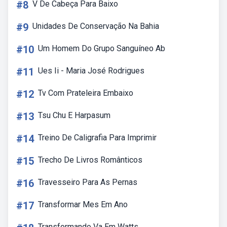
#8
V De Cabeça Para Baixo
#9
Unidades De Conservação Na Bahia
#10
Um Homem Do Grupo Sanguíneo Ab
#11
Ues Ii - Maria José Rodrigues
#12
Tv Com Prateleira Embaixo
#13
Tsu Chu E Harpasum
#14
Treino De Caligrafia Para Imprimir
#15
Trecho De Livros Românticos
#16
Travesseiro Para As Pernas
#17
Transformar Mes Em Ano
Transformando Va Em Watts