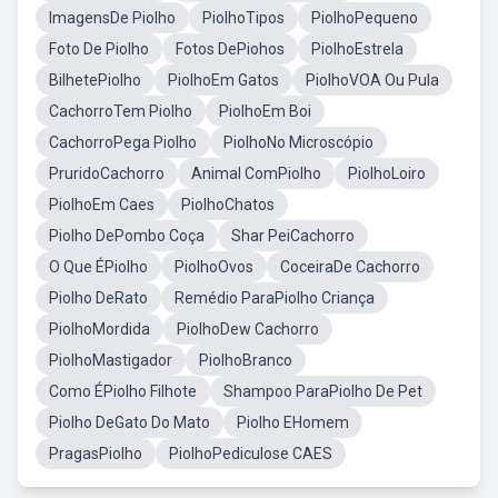
ImagensDe Piolho
PiolhoTipos
PiolhoPequeno
Foto De Piolho
Fotos DePiohos
PiolhoEstrela
BilhetePiolho
PiolhoEm Gatos
PiolhoVOA Ou Pula
CachorroTem Piolho
PiolhoEm Boi
CachorroPega Piolho
PiolhoNo Microscópio
PruridoCachorro
Animal ComPiolho
PiolhoLoiro
PiolhoEm Caes
PiolhoChatos
Piolho DePombo Coça
Shar PeiCachorro
O Que ÉPiolho
PiolhoOvos
CoceiraDe Cachorro
Piolho DeRato
Remédio ParaPiolho Criança
PiolhoMordida
PiolhoDew Cachorro
PiolhoMastigador
PiolhoBranco
Como ÉPiolho Filhote
Shampoo ParaPiolho De Pet
Piolho DeGato Do Mato
Piolho EHomem
PragasPiolho
PiolhoPediculose CAES