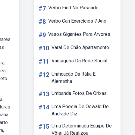
#7
Verbo Find No Passado
#8
Verbo Can Exercícios 7 Ano
#9
Vasos Gigantes Para Arvores
hares
as
#10
Varal De Chão Apartamento
#11
Vantagens Da Rede Social
ora
ces.
#12
Unificação Da Itália E
reto
Alemanha
#13
Umbanda Fotos De Orixas
a.
#14
Uma Poesia De Oswald De
turas
Andrade Diz
iana.
arte
#15
Uma Determinada Equipe De
a,
Vôlei Já Realizou