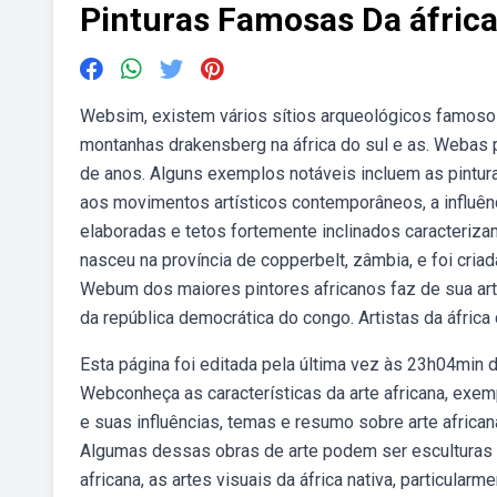
Pinturas Famosas Da áfric
Websim, existem vários sítios arqueológicos famosos 
montanhas drakensberg na áfrica do sul e as. Webas 
de anos. Alguns exemplos notáveis incluem as pintur
aos movimentos artísticos contemporâneos, a influênc
elaboradas e tetos fortemente inclinados caracterizam 
nasceu na província de copperbelt, zâmbia, e foi cr
Webum dos maiores pintores africanos faz de sua art
da república democrática do congo. Artistas da áfrica 
Esta página foi editada pela última vez às 23h04min 
Webconheça as características da arte africana, exemp
e suas influências, temas e resumo sobre arte african
Algumas dessas obras de arte podem ser esculturas de
africana, as artes visuais da áfrica nativa, particularm