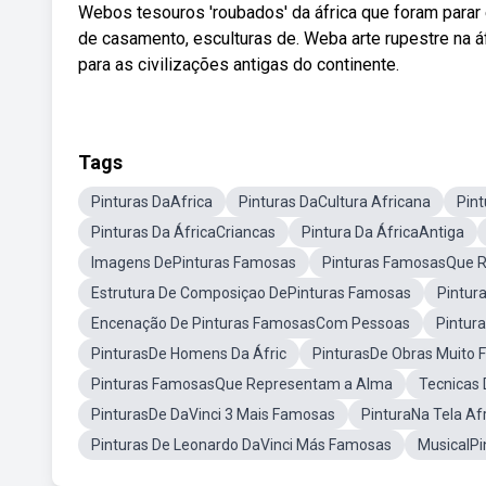
Webos tesouros 'roubados' da áfrica que foram parar 
de casamento, esculturas de. Weba arte rupestre na á
para as civilizações antigas do continente.
Tags
Pinturas DaAfrica
Pinturas DaCultura Africana
Pin
Pinturas Da ÁfricaCriancas
Pintura Da ÁfricaAntiga
Imagens DePinturas Famosas
Pinturas FamosasQue R
Estrutura De Composiçao DePinturas Famosas
Pintur
Encenação De Pinturas FamosasCom Pessoas
Pintur
PinturasDe Homens Da Áfric
PinturasDe Obras Muito
Pinturas FamosasQue Representam a Alma
Tecnicas 
PinturasDe DaVinci 3 Mais Famosas
PinturaNa Tela Af
Pinturas De Leonardo DaVinci Más Famosas
MusicalP