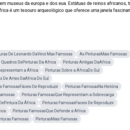
em museus da europa e dos eua. Estátuas de reinos africanos, t
frica é um tesouro arqueológico que oferece uma janela fascina
turas De Leonardo DaVinci Mas Famosas
As PinturasMais Famosas
Quadros DePinturas Da Africa
Pinturas Antigas DaAfrica
epresentam a África
Pinturas Sobre a ÁfricaDo Sul
as De Artes DaAfrica Do Sul
as FamosasFáceis De Reproduzir
Pinturas FamosasNa História
 Famosas
Pinturas FamosasQue Representam a Sobrecarga
DePintura Da África
Pinturas FamosasFaceis De Reproduzir
rica
Pinturas FamosasQue Defende a Africa
inturas Famosas
PinturasMais Famosas