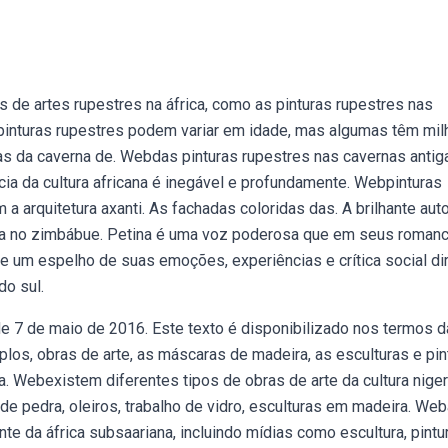
a
de artes rupestres na áfrica, como as pinturas rupestres nas
pinturas rupestres podem variar em idade, mas algumas têm mil
as da caverna de. Webdas pinturas rupestres nas cavernas antig
ia da cultura africana é inegável e profundamente. Webpinturas
a arquitetura axanti. As fachadas coloridas das. A brilhante aut
iada no zimbábue. Petina é uma voz poderosa que em seus roman
e um espelho de suas emoções, experiências e crítica social di
do sul.
de 7 de maio de 2016. Este texto é disponibilizado nos termos d
los, obras de arte, as máscaras de madeira, as esculturas e pin
a. Webexistem diferentes tipos de obras de arte da cultura niger
 pedra, oleiros, trabalho de vidro, esculturas em madeira. Web
ente da áfrica subsaariana, incluindo mídias como escultura, pintur