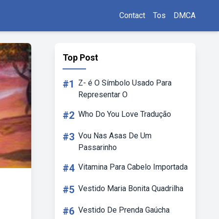
Contact
Tos
DMCA
Top Post
#1
Z- é O Símbolo Usado Para
Representar O
#2
Who Do You Love Tradução
#3
Vou Nas Asas De Um
Passarinho
#4
Vitamina Para Cabelo Importada
#5
Vestido Maria Bonita Quadrilha
#6
Vestido De Prenda Gaúcha