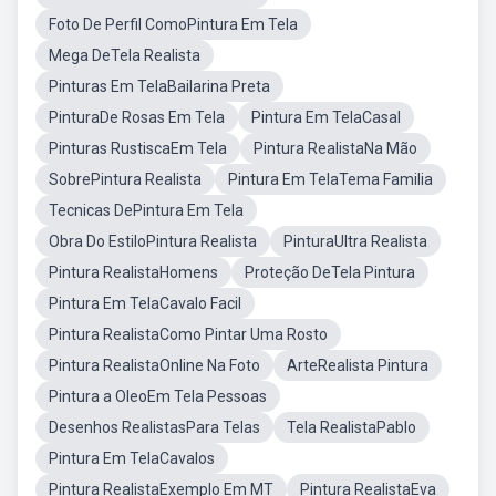
Foto De Perfil ComoPintura Em Tela
Mega DeTela Realista
Pinturas Em TelaBailarina Preta
PinturaDe Rosas Em Tela
Pintura Em TelaCasal
Pinturas RustiscaEm Tela
Pintura RealistaNa Mão
SobrePintura Realista
Pintura Em TelaTema Familia
Tecnicas DePintura Em Tela
Obra Do EstiloPintura Realista
PinturaUltra Realista
Pintura RealistaHomens
Proteção DeTela Pintura
Pintura Em TelaCavalo Facil
Pintura RealistaComo Pintar Uma Rosto
Pintura RealistaOnline Na Foto
ArteRealista Pintura
Pintura a OleoEm Tela Pessoas
Desenhos RealistasPara Telas
Tela RealistaPablo
Pintura Em TelaCavalos
Pintura RealistaExemplo Em MT
Pintura RealistaEva