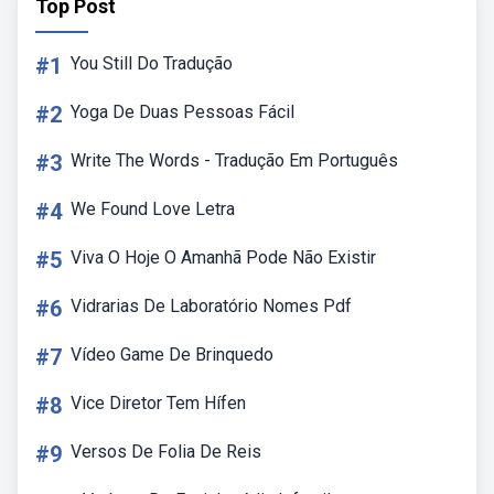
Top Post
#1
You Still Do Tradução
#2
Yoga De Duas Pessoas Fácil
#3
Write The Words - Tradução Em Português
#4
We Found Love Letra
#5
Viva O Hoje O Amanhã Pode Não Existir
#6
Vidrarias De Laboratório Nomes Pdf
#7
Vídeo Game De Brinquedo
#8
Vice Diretor Tem Hífen
#9
Versos De Folia De Reis