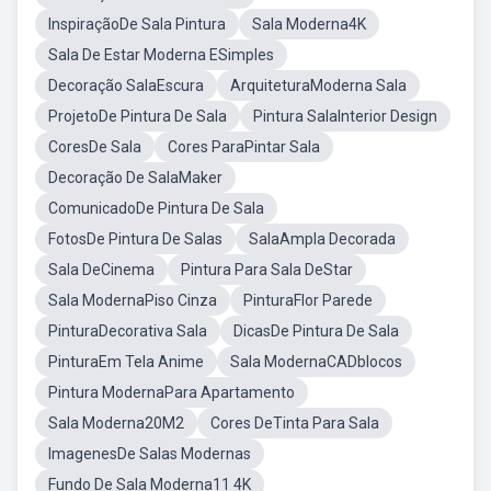
InspiraçãoDe Sala Pintura
Sala Moderna4K
Sala De Estar Moderna ESimples
Decoração SalaEscura
ArquiteturaModerna Sala
ProjetoDe Pintura De Sala
Pintura SalaInterior Design
CoresDe Sala
Cores ParaPintar Sala
Decoração De SalaMaker
ComunicadoDe Pintura De Sala
FotosDe Pintura De Salas
SalaAmpla Decorada
Sala DeCinema
Pintura Para Sala DeStar
Sala ModernaPiso Cinza
PinturaFlor Parede
PinturaDecorativa Sala
DicasDe Pintura De Sala
PinturaEm Tela Anime
Sala ModernaCADblocos
Pintura ModernaPara Apartamento
Sala Moderna20M2
Cores DeTinta Para Sala
ImagenesDe Salas Modernas
Fundo De Sala Moderna11 4K