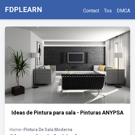
FDPLEARN
Contact
Tos
DMCA
Ideas de Pintura para sala - Pinturas ANYPSA
Home
>
Pintura De Sala Moderna