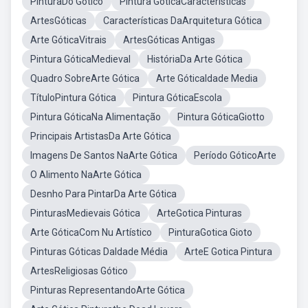
PinturaDo Gótico
Pintura GóticaCaracterísticas
ArtesGóticas
Características DaArquitetura Gótica
Arte GóticaVitrais
ArtesGóticas Antigas
Pintura GóticaMedieval
HistóriaDa Arte Gótica
Quadro SobreArte Gótica
Arte GóticaIdade Media
TítuloPintura Gótica
Pintura GóticaEscola
Pintura GóticaNa Alimentação
Pintura GóticaGiotto
Principais ArtistasDa Arte Gótica
Imagens De Santos NaArte Gótica
Período GóticoArte
O Alimento NaArte Gótica
Desnho Para PintarDa Arte Gótica
PinturasMedievais Gótica
ArteGotica Pinturas
Arte GóticaCom Nu Artístico
PinturaGotica Gioto
Pinturas Góticas DaIdade Média
ArteE Gotica Pintura
ArtesReligiosas Gótico
Pinturas RepresentandoArte Gótica