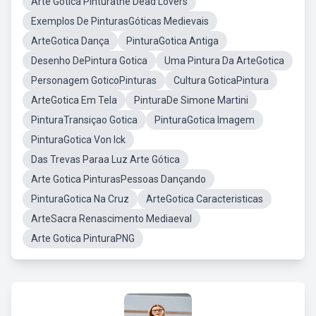
Arte Gótica Pinturathe Dead Lovers
Exemplos De PinturasGóticas Medievais
ArteGotica Dança
PinturaGotica Antiga
Desenho DePintura Gotica
Uma Pintura Da ArteGotica
Personagem GoticoPinturas
Cultura GoticaPintura
ArteGotica Em Tela
PinturaDe Simone Martini
PinturaTransiçao Gotica
PinturaGotica Imagem
PinturaGotica Von Ick
Das Trevas Paraa Luz Arte Gótica
Arte Gotica PinturasPessoas Dançando
PinturaGotica Na Cruz
ArteGotica Caracteristicas
ArteSacra Renascimento Mediaeval
Arte Gotica PinturaPNG