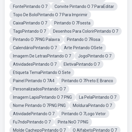
FontePintando O 7
Convite Pintando O 7 ParaEditar
Topo De BoloPintando O 7 Para Imprimir
CaixaPintando O 7
Pintando O 7Fsesta
TagsPintando O 7
Desenhos Para ColorirPintando O 7
Pintando O 7PNG Palavra
Pintando O 7Rosa
CalendárioPintando O 7
Arte Pintando OSete
Imagem De LetrasPintando O 7
JogoPintando O 7
AtividadesPintando O 7
EletivaPintando O 7
Etiqueta TemaPintando O Sete
Painel Pintando O 7A4
Pintando O 7Preto E Branco
PersonalizadosPintando O 7
Imagem LapisPintando O 7 PNG
La PelaPintando O 7
Nome Pintando O 7PNG PNG
MolduraPintando O 7
AtividadePintando O 7
Pintando O 7Logo Vetor
Fu7ndoPintando O 7
Pinta NoO 7 PNG
Molde CachepoPintando O 7
O AlfabetoPintando O 7