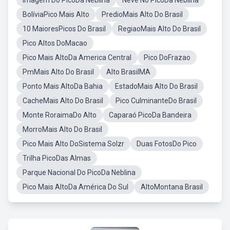
Imagem Do PicoDa Neblina
Neve No PicoDa Neblina
BolíviaPico Mais Alto
PredioMais Alto Do Brasil
10 MaioresPicos Do Brasil
RegiaoMais Alto Do Brasil
Pico Altos DoMacao
Pico Mais AltoDa America Central
Pico DoFrazao
PmMais Alto Do Brasil
Alto BrasilMA
Ponto Mais AltoDa Bahia
EstadoMais Alto Do Brasil
CacheMais Alto Do Brasil
Pico CulminanteDo Brasil
Monte RoraimaDo Alto
Caparaó PicoDa Bandeira
MorroMais Alto Do Brasil
Pico Mais Alto DoSistema Solzr
Duas FotosDo Pico
Trilha PicoDas Almas
Parque Nacional Do PicoDa Neblina
Pico Mais AltoDa América Do Sul
AltoMontana Brasil