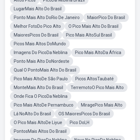
Altos Picos
PicoDa Neblina Brazil
LugarMais Alto Do Brasil
Ponto Mais Alto DoRio De Janeiro
MaiorPico Do Brasil
Melhor FotoDo Pico Alto
O Pico Mais Alto Do Brasil
MaioresPicos Do Brasil
Pico Mais AltoSul Brasil
Picos Mais Altos DoMundo
Imagens Do PicoDa Neblina
Pico Mais AltoDa África
Ponto Mais Alto DoNordeste
Qual O PontoMais Alto Do Brasil
Pico Mais AltoDe São Paulo
Picos AltosTaubaté
MonteMais Alto Do Brasil
TerremotoO Pico Mais Alto
Onde Fica O PicoDa Neblina
Pico Mais AltoDe Pernambuco
MiragePico Mais Alto
Lá NoAlto Do Brasil
OS MaioresPicos Do Brasil
O Pico Mais AltoDe Liyue
Pico DoLH
PontosMais Altos Do Brasil