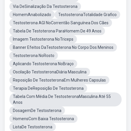
Via DeSinalização Da Testosterona
HomemAnabolizado
TestosteronaTotalidade Grafico
Testosterona AGI NoCorrentão Sanguínea Dos Cães
Tabela De Testoterona ParaHomem De 49 Anos
Imagem Testosterona NoTriceps
Banner Efeitos DaTestosterona No Corpo Dos Meninos
Testosterona NoRosto
Aplicando Testosterona NoBraço
Oscilação TestosteronaDiária Masculina
Reposição De TestosteronaEm Mulheres Capsulas
Terapia DeReposição De Testosterona
Tabela Com Média De TestosteronaMasculina Até 55
Anos
DosagemDe Testosterona
HomensCom Baixa Testosterona
ListaDe Testosterona