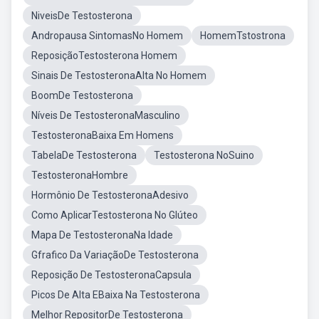
NiveisDe Testosterona
Andropausa SintomasNo Homem
HomemTstostrona
ReposiçãoTestosterona Homem
Sinais De TestosteronaAlta No Homem
BoomDe Testosterona
Níveis De TestosteronaMasculino
TestosteronaBaixa Em Homens
TabelaDe Testosterona
Testosterona NoSuino
TestosteronaHombre
Hormônio De TestosteronaAdesivo
Como AplicarTestosterona No Glúteo
Mapa De TestosteronaNa Idade
Gfrafico Da VariaçãoDe Testosterona
Reposição De TestosteronaCapsula
Picos De Alta EBaixa Na Testosterona
Melhor RepositorDe Testosterona