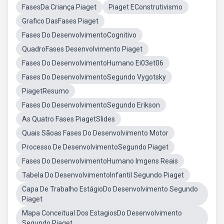
FasesDa Criança Piaget
Piaget EConstrutivismo
Grafico DasFases Piaget
Fases Do DesenvolvimentoCognitivo
QuadroFases Desenvolvimento Piaget
Fases Do DesenvolvimentoHumano Ei03et06
Fases Do DesenvolvimentoSegundo Vygotsky
PiagetResumo
Fases Do DesenvolvimentoSegundo Erikson
As Quatro Fases PiagetSlides
Quais Sãoas Fases Do Desenvolvimento Motor
Processo De DesenvolvimentoSegundo Piaget
Fases Do DesenvolvimentoHumano Imgens Reais
Tabela Do DesenvolvimentoInfantil Segundo Piaget
Capa De Trabalho EstágioDo Desenvolvimento Segundo
Piaget
Mapa Conceitual Dos EstagiosDo Desenvolvimento
Segundo Piaget