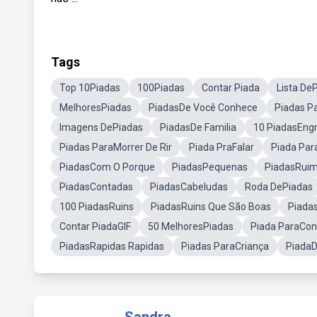
Tags
Top 10Piadas
100Piadas
Contar Piada
Lista De
MelhoresPiadas
PiadasDe Você Conhece
Piadas P
Imagens DePiadas
PiadasDe Familia
10 PiadasEng
Piadas ParaMorrer De Rir
Piada PraFalar
Piada Pa
PiadasCom O Porque
PiadasPequenas
PiadasRui
PiadasContadas
PiadasCabeludas
Roda DePiadas
100 PiadasRuins
PiadasRuins Que São Boas
Piada
Contar PiadaGIF
50 MelhoresPiadas
Piada ParaCon
PiadasRapidas Rapidas
Piadas ParaCriança
PiadaD