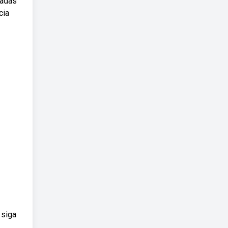
iadas
cia
 siga