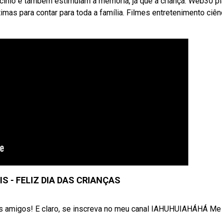
cínio e também estimulam a memória, já que a criança. Web30 p
mas para contar para toda a família. Filmes entretenimento ciên
IS - FELIZ DIA DAS CRIANÇAS
s amigos! E claro, se inscreva no meu canal IAHUHUIAHÁHÁ Me