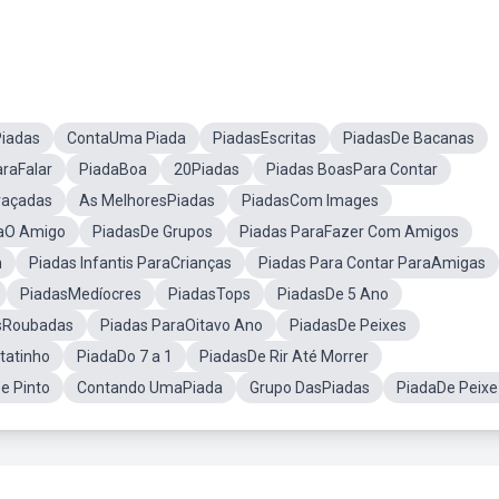
Piadas
ContaUma Piada
PiadasEscritas
PiadasDe Bacanas
araFalar
PiadaBoa
20Piadas
Piadas BoasPara Contar
raçadas
As MelhoresPiadas
PiadasCom Images
raO Amigo
PiadasDe Grupos
Piadas ParaFazer Com Amigos
m
Piadas Infantis ParaCrianças
Piadas Para Contar ParaAmigas
PiadasMedíocres
PiadasTops
PiadasDe 5 Ano
sRoubadas
Piadas ParaOitavo Ano
PiadasDe Peixes
tatinho
PiadaDo 7 a 1
PiadasDe Rir Até Morrer
e Pinto
Contando UmaPiada
Grupo DasPiadas
PiadaDe Peixe