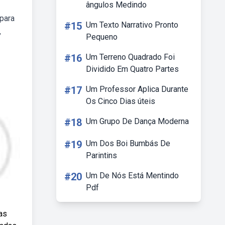
ângulos Medindo
 para
#15
Um Texto Narrativo Pronto
,
Pequeno
#16
Um Terreno Quadrado Foi
Dividido Em Quatro Partes
#17
Um Professor Aplica Durante
Os Cinco Dias úteis
#18
Um Grupo De Dança Moderna
#19
Um Dos Boi Bumbás De
Parintins
#20
Um De Nós Está Mentindo
Pdf
as