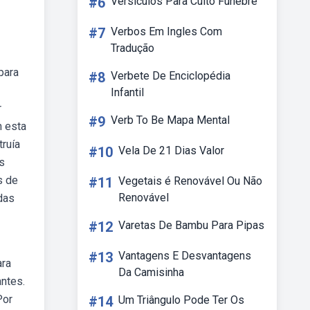
#6
Versículos Para Culto Funebre
#7
Verbos Em Ingles Com
Tradução
para
#8
Verbete De Enciclopédia
Infantil
r
#9
Verb To Be Mapa Mental
m esta
ruía
#10
Vela De 21 Dias Valor
s
s de
#11
Vegetais é Renovável Ou Não
Renovável
das
#12
Varetas De Bambu Para Pipas
#13
Vantagens E Desvantagens
ara
Da Camisinha
antes.
Por
#14
Um Triângulo Pode Ter Os