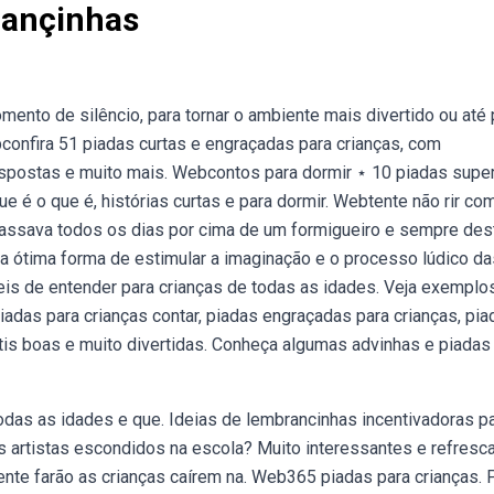
iançinhas
nto de silêncio, para tornar o ambiente mais divertido ou até 
confira 51 piadas curtas e engraçadas para crianças, com
espostas e muito mais. Webcontos para dormir ⋆ 10 piadas supe
ue é o que é, histórias curtas e para dormir. Webtente não rir co
passava todos os dias por cima de um formigueiro e sempre dest
a ótima forma de estimular a imaginação e o processo lúdico da
eis de entender para crianças de todas as idades. Veja exemplo
iadas para crianças contar, piadas engraçadas para crianças, pia
antis boas e muito divertidas. Conheça algumas advinhas e piadas
odas as idades e que. Ideias de lembrancinhas incentivadoras p
s artistas escondidos na escola? Muito interessantes e refresc
te farão as crianças caírem na. Web365 piadas para crianças. 