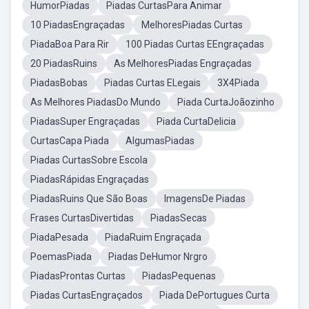
HumorPiadas
Piadas CurtasPara Animar
10 PiadasEngraçadas
MelhoresPiadas Curtas
PiadaBoa Para Rir
100 Piadas Curtas EEngraçadas
20 PiadasRuins
As MelhoresPiadas Engraçadas
PiadasBobas
Piadas Curtas ELegais
3X4Piada
As Melhores PiadasDo Mundo
Piada CurtaJoãozinho
PiadasSuper Engraçadas
Piada CurtaDelicia
CurtasCapa Piada
AlgumasPiadas
Piadas CurtasSobre Escola
PiadasRápidas Engraçadas
PiadasRuins Que São Boas
ImagensDe Piadas
Frases CurtasDivertidas
PiadasSecas
PiadaPesada
PiadaRuim Engraçada
PoemasPiada
Piadas DeHumor Nrgro
PiadasProntas Curtas
PiadasPequenas
Piadas CurtasEngraçados
Piada DePortugues Curta