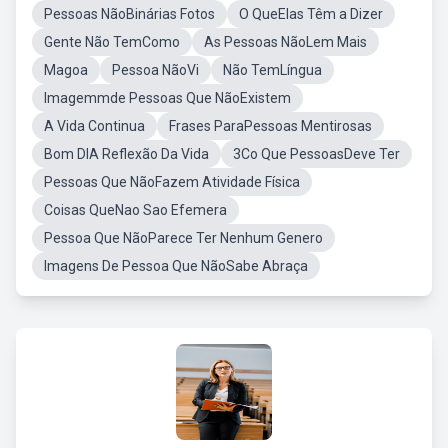
Pessoas NãoBinárias Fotos
O QueElas Têm a Dizer
Gente Não TemComo
As Pessoas NãoLem Mais
Magoa
Pessoa NãoVi
Não TemLíngua
Imagemmde Pessoas Que NãoExistem
A Vida Continua
Frases ParaPessoas Mentirosas
Bom DIA Reflexão Da Vida
3Co Que PessoasDeve Ter
Pessoas Que NãoFazem Atividade Física
Coisas QueNao Sao Efemera
Pessoa Que NãoParece Ter Nenhum Genero
Imagens De Pessoa Que NãoSabe Abraça