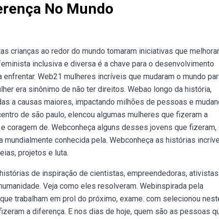
ferença No Mundo
as crianças ao redor do mundo tomaram iniciativas que melhora
eminista inclusiva e diversa é a chave para o desenvolvimento
 a enfrentar. Web21 mulheres incríveis que mudaram o mundo par
er era sinônimo de não ter direitos. Webao longo da história,
vidas a causas maiores, impactando milhões de pessoas e mudan
centro de são paulo, elencou algumas mulheres que fizeram a
 e coragem de. Webconheça alguns desses jovens que fizeram,
sa mundialmente conhecida pela. Webconheça as histórias incrív
as, projetos e luta.
istórias de inspiração de cientistas, empreendedoras, ativistas
 humanidade. Veja como eles resolveram. Webinspirada pela
 que trabalham em prol do próximo, exame. com selecionou nest
 fizeram a diferença. E nos dias de hoje, quem são as pessoas q