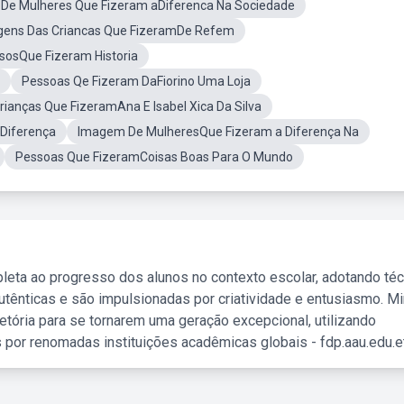
 De Mulheres Que Fizeram aDiferenca Na Sociedade
gens Das Criancas Que FizeramDe Refem
osQue Fizeram Historia
Pessoas Qe Fizeram DaFiorino Uma Loja
rianças Que FizeramAna E Isabel Xica Da Silva
Diferença
Imagem De MulheresQue Fizeram a Diferença Na
Pessoas Que FizeramCoisas Boas Para O Mundo
leta ao progresso dos alunos no contexto escolar, adotando té
tênticas e são impulsionadas por criatividade e entusiasmo. M
etória para se tornarem uma geração excepcional, utilizando
 por renomadas instituições acadêmicas globais - fdp.aau.edu.et