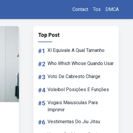
Contact
Tos
DMCA
Top Post
#1
Xl Equivale A Qual Tamanho
#2
Who Which Whose Quando Usar
#3
Voto De Cabresto Charge
#4
Voleibol Posições E Funções
#5
Vogais Maiusculas Para
Imprimir
#6
Vestimentas Do Jiu Jitsu