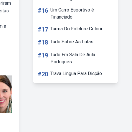
riram
#16
Um Carro Esportivo é
eitas
Financiado
m a
#17
Turma Do Folclore Colorir
#18
Tudo Sobre As Lutas
#19
Tudo Em Sala De Aula
Portugues
#20
Trava Lingua Para Dicção