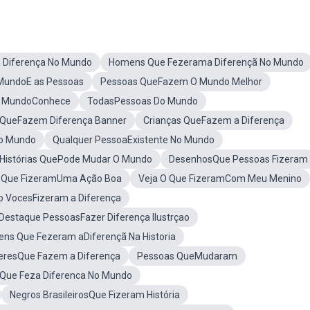
 Diferença No Mundo
Homens Que Fezerama Diferençã No Mundo
MundoE as Pessoas
Pessoas QueFazem O Mundo Melhor
o MundoConhece
TodasPessoas Do Mundo
 QueFazem Diferença Banner
Crianças QueFazem a Diferença
No Mundo
Qualquer PessoaExistente No Mundo
Histórias QuePode Mudar O Mundo
DesenhosQue Pessoas Fizeram
s Que FizeramUma Ação Boa
Veja O Que FizeramCom Meu Menino
 VocesFizeram a Diferença
Destaque PessoasFazer Diferença Ilustrçao
ns Que Fezeram aDiferençã Na Historia
heresQue Fazem a Diferença
Pessoas QueMudaram
 Que Feza Diferenca No Mundo
Negros BrasileirosQue Fizeram História