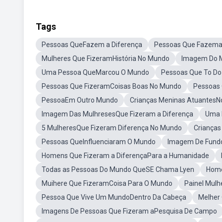
Tags
Pessoas QueFazem a Diferença
Pessoas Que Fazema
Mulheres Que FizeramHistória No Mundo
Imagem Do 
Uma Pessoa QueMarcou O Mundo
Pessoas Que To D
Pessoas Que FizeramCoisas Boas No Mundo
Pessoas
PessoaEm Outro Mundo
Crianças Meninas Atuantes
Imagem Das MulhresesQue Fizeram a Diferença
Uma 
5 MulheresQue Fizeram Diferença No Mundo
Criança
Pessoas QueInfluenciaram O Mundo
Imagem De Fundo
Homens Que Fizeram a DiferençaPara a Humanidade
Todas as Pessoas Do Mundo QueSE Chama Lyen
Home
Muihere Que FizeramCoisa Para O Mundo
Painel Mul
Pessoa Que Vive Um MundoDentro Da Cabeça
Melher
Imagens De Pessoas Que Fizeram aPesquisa De Campo