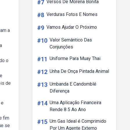
#7
Versos De Morena Bonita
#8
Verduras Fotos E Nomes
#9
Vamos Ajudar O Próximo
ram a
#10
Valor Semântico Das
a
Conjunções
#11
Uniforme Para Muay Thai
do o
#12
Unha De Onça Pintada Animal
 e
eis de
#13
Umbanda E Candomblé
Diferença
#14
Uma Aplicação Financeira
 e
Rende 8 5 Ao Ano
e fim
#15
Um Gas Ideal é Comprimido
ue se
Por Um Agente Externo