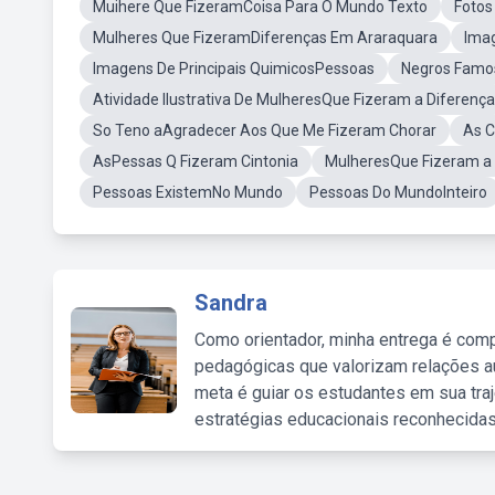
Muihere Que FizeramCoisa Para O Mundo Texto
Fotos
Mulheres Que FizeramDiferenças Em Araraquara
Ima
Imagens De Principais QuimicosPessoas
Negros Famos
Atividade Ilustrativa De MulheresQue Fizeram a Diferença
So Teno aAgradecer Aos Que Me Fizeram Chorar
As C
AsPessas Q Fizeram Cintonia
MulheresQue Fizeram a 
Pessoas ExistemNo Mundo
Pessoas Do MundoInteiro
Sandra
Como orientador, minha entrega é comp
pedagógicas que valorizam relações au
meta é guiar os estudantes em sua traj
estratégias educacionais reconhecidas