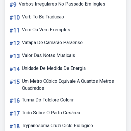
#9
Verbos Irregulares No Passado Em Ingles
#10
Verb To Be Traducao
#11
Vem Ou Vêm Exemplos
#12
Vatapá De Camarão Paraense
#13
Valor Das Notas Musicais
#14
Unidade De Medida De Energia
#15
Um Metro Cúbico Equivale A Quantos Metros
Quadrados
#16
Turma Do Folclore Colorir
#17
Tudo Sobre O Parto Cesárea
#18
Trypanosoma Cruzi Ciclo Biologico