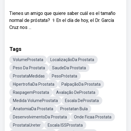
Tienes un amigo que quiere saber cuál es el tamaño
normal de próstata? ​​ ‍⚕️ En el día de hoy, el Dr. García
Cruz nos ...
Tags
VolumeProstata
LocalizaçãoDa Prostata
Peso Da Prostata
SaudeDa Prostata
ProstataMedidas
PesoPróstata
HipertrofiaDa Prostata
PalpaçãoDa Prostata
RaspagemProstata
Avalação DeProstata
Medida VolumeProstata
Escala DeProstata
AnatomiaDa Prostata
Prostatan Bula
DesenvolvimentoDa Prostata
Onde Ficaa Prostata
ProstataUreter
Escala ISSProstata