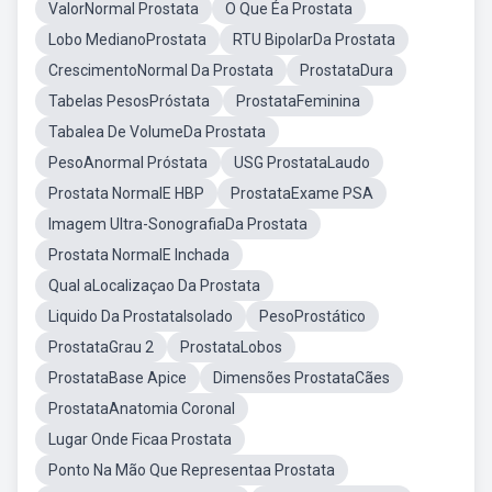
ValorNormal Prostata
O Que Éa Prostata
Lobo MedianoProstata
RTU BipolarDa Prostata
CrescimentoNormal Da Prostata
ProstataDura
Tabelas PesosPróstata
ProstataFeminina
Tabalea De VolumeDa Prostata
PesoAnormal Próstata
USG ProstataLaudo
Prostata NormalE HBP
ProstataExame PSA
Imagem Ultra-SonografiaDa Prostata
Prostata NormalE Inchada
Qual aLocalizaçao Da Prostata
Liquido Da ProstataIsolado
PesoProstático
ProstataGrau 2
ProstataLobos
ProstataBase Apice
Dimensões ProstataCães
ProstataAnatomia Coronal
Lugar Onde Ficaa Prostata
Ponto Na Mão Que Representaa Prostata