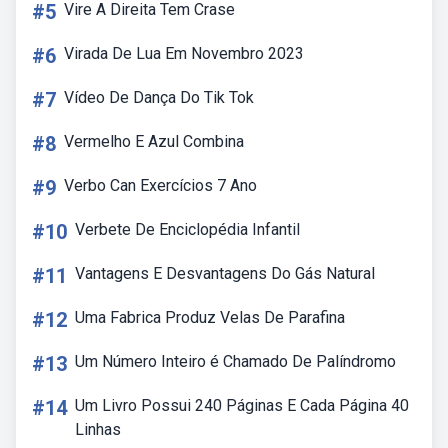
#5
Vire A Direita Tem Crase
#6
Virada De Lua Em Novembro 2023
#7
Vídeo De Dança Do Tik Tok
#8
Vermelho E Azul Combina
#9
Verbo Can Exercícios 7 Ano
#10
Verbete De Enciclopédia Infantil
#11
Vantagens E Desvantagens Do Gás Natural
#12
Uma Fabrica Produz Velas De Parafina
#13
Um Número Inteiro é Chamado De Palíndromo
#14
Um Livro Possui 240 Páginas E Cada Página 40
Linhas