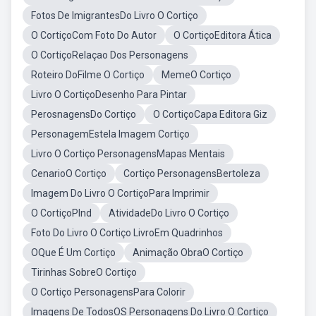
Fotos De ImigrantesDo Livro O Cortiço
O CortiçoCom Foto Do Autor
O CortiçoEditora Ática
O CortiçoRelaçao Dos Personagens
Roteiro DoFilme O Cortiço
MemeO Cortiço
Livro O CortiçoDesenho Para Pintar
PerosnagensDo Cortiço
O CortiçoCapa Editora Giz
PersonagemEstela Imagem Cortiço
Livro O Cortiço PersonagensMapas Mentais
CenarioO Cortiço
Cortiço PersonagensBertoleza
Imagem Do Livro O CortiçoPara Imprimir
O CortiçoPlnd
AtividadeDo Livro O Cortiço
Foto Do Livro O Cortiço LivroEm Quadrinhos
OQue É Um Cortiço
Animação ObraO Cortiço
Tirinhas SobreO Cortiço
O Cortiço PersonagensPara Colorir
Imagens De TodosOS Personagens Do Livro O Cortiço