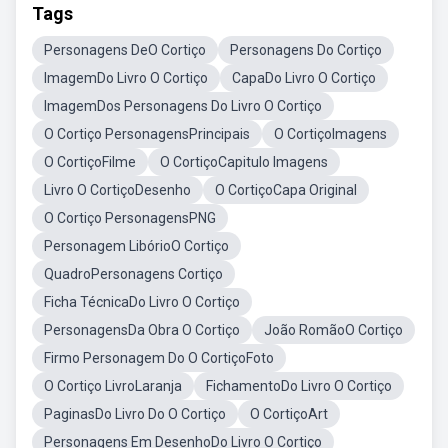
Tags
Personagens DeO Cortiço
Personagens Do Cortiço
ImagemDo Livro O Cortiço
CapaDo Livro O Cortiço
ImagemDos Personagens Do Livro O Cortiço
O Cortiço PersonagensPrincipais
O CortiçoImagens
O CortiçoFilme
O CortiçoCapitulo Imagens
Livro O CortiçoDesenho
O CortiçoCapa Original
O Cortiço PersonagensPNG
Personagem LibórioO Cortiço
QuadroPersonagens Cortiço
Ficha TécnicaDo Livro O Cortiço
PersonagensDa Obra O Cortiço
João RomãoO Cortiço
Firmo Personagem Do O CortiçoFoto
O Cortiço LivroLaranja
FichamentoDo Livro O Cortiço
PaginasDo Livro Do O Cortiço
O CortiçoArt
Personagens Em DesenhoDo Livro O Cortiço