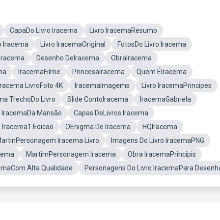
CapaDo Livro Iracema
Livro IracemaResumo
o Iracema
Livro IracemaOriginal
FotosDo Livro Iracema
Iracema
Desenho DeIracema
ObraIracema
ma
IracemaFilme
PrincesaIracema
Quem ÉIracema
Iracema LivroFoto 4K
IracemaImagems
Livro IracemaPrincipes
ma TrechoDo Livro
Slide ContoIracema
IracemaGabriela
IracemaDa Mansão
Capas DeLivros Iracema
o Iracema1 Edicao
OEnigma De Iracema
HQIracema
artinPersonagem Iracema Livro
Imagens Do Livro IracemaPNG
acema
MartimPersonagem Iracema
Obra IracemaPrincipis
cemaCom Alta Qualidade
Personagens Do Livro IracemaPara Desenh