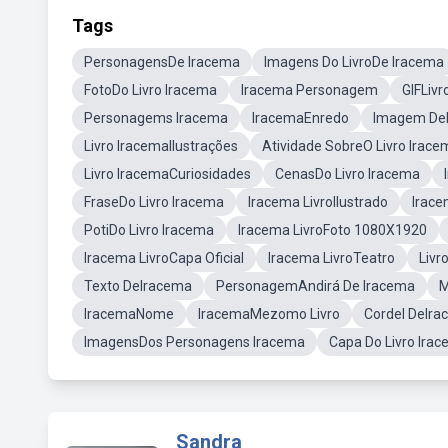
Tags
PersonagensDe Iracema
Imagens Do LivroDe Iracema
FotoDo Livro Iracema
Iracema Personagem
GIFLivr
Personagems Iracema
IracemaEnredo
Imagem De
Livro IracemaIlustrações
Atividade SobreO Livro Irace
Livro IracemaCuriosidades
CenasDo Livro Iracema
FraseDo Livro Iracema
Iracema LivroIlustrado
Irace
PotiDo Livro Iracema
Iracema LivroFoto 1080X1920
Iracema LivroCapa Oficial
Iracema LivroTeatro
Livr
Texto DeIracema
PersonagemAndirá De Iracema
M
IracemaNome
IracemaMezomo Livro
Cordel DeIr
ImagensDos Personagens Iracema
Capa Do Livro Ira
Sandra