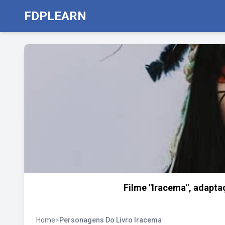
FDPLEARN
Filme "Iracema", adaptaç
Home
>
Personagens Do Livro Iracema