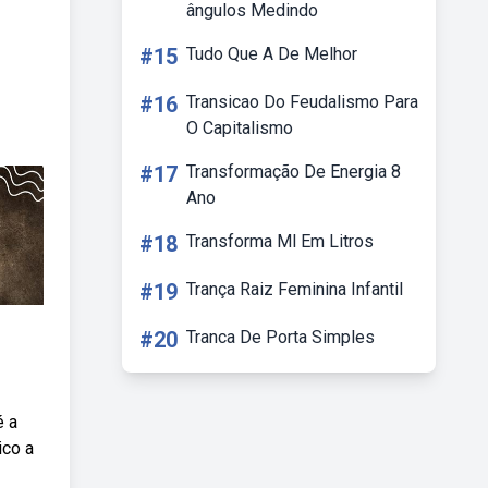
ângulos Medindo
#15
Tudo Que A De Melhor
#16
Transicao Do Feudalismo Para
O Capitalismo
#17
Transformação De Energia 8
Ano
#18
Transforma Ml Em Litros
#19
Trança Raiz Feminina Infantil
#20
Tranca De Porta Simples
é a
ico a