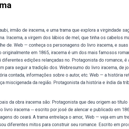
ema
ubi, irmão de iracema, e uma trama que explora a virgindade sa
ema. Iracema, a virgem dos lábios de mel, que tinha os cabelos m
alhe de. Web — conheça os personagens do livro iracema, e suas
çado originalmente em 1865, iracema é um dos mais famosos rom
ui diferentes edições relançadas no. Protagonista do romance, é 
m para seguir a tradição dos. Webresumo do livro iracema, de j
ória contada, informações sobre o autor, etc. Web — a história ret
a miscigenada da região. Protagonista da história e índia da tri
pais da obra iracema são: Protagonista que deu origem ao título
o livro iracema ─ escrito por josé de alencar e publicado em 186
sagens do ceará. A trama entrelaça o amor,. Web — veja em um tr
sou diferentes mitos para construir seu romance. Escrito em pro