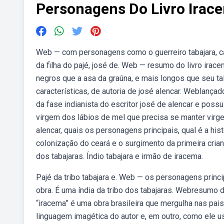
Personagens Do Livro Irac
Web — com personagens como o guerreiro tabajara, ca
da filha do pajé, josé de. Web — resumo do livro irac
negros que a asa da graúna, e mais longos que seu t
características, de autoria de josé alencar. Weblan
da fase indianista do escritor josé de alencar e poss
virgem dos lábios de mel que precisa se manter virge
alencar, quais os personagens principais, qual é a hist
colonização do ceará e o surgimento da primeira crianç
dos tabajaras. Índio tabajara e irmão de iracema.
Pajé da tribo tabajara e. Web — os personagens princi
obra. É uma índia da tribo dos tabajaras. Webresumo d
“iracema” é uma obra brasileira que mergulha nas pai
linguagem imagética do autor e, em outro, como ele u