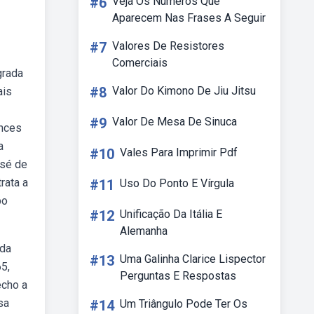
#6
Veja Os Números Que
Aparecem Nas Frases A Seguir
#7
Valores De Resistores
Comerciais
grada
#8
Valor Do Kimono De Jiu Jitsu
ais
#9
Valor De Mesa De Sinuca
ances
a
#10
Vales Para Imprimir Pdf
osé de
rata a
#11
Uso Do Ponto E Vírgula
bo
#12
Unificação Da Itália E
Alemanha
 da
#13
Uma Galinha Clarice Lispector
5,
Perguntas E Respostas
echo a
sa
#14
Um Triângulo Pode Ter Os