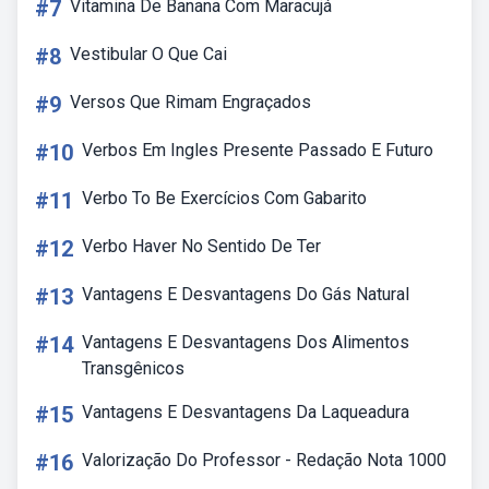
#7
Vitamina De Banana Com Maracujá
#8
Vestibular O Que Cai
#9
Versos Que Rimam Engraçados
#10
Verbos Em Ingles Presente Passado E Futuro
#11
Verbo To Be Exercícios Com Gabarito
#12
Verbo Haver No Sentido De Ter
#13
Vantagens E Desvantagens Do Gás Natural
#14
Vantagens E Desvantagens Dos Alimentos
Transgênicos
#15
Vantagens E Desvantagens Da Laqueadura
#16
Valorização Do Professor - Redação Nota 1000