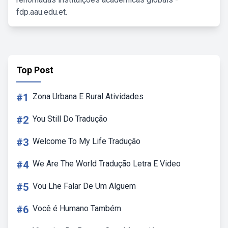
fdp.aau.edu.et.
Top Post
#1
Zona Urbana E Rural Atividades
#2
You Still Do Tradução
#3
Welcome To My Life Tradução
#4
We Are The World Tradução Letra E Video
#5
Vou Lhe Falar De Um Alguem
#6
Você é Humano Também