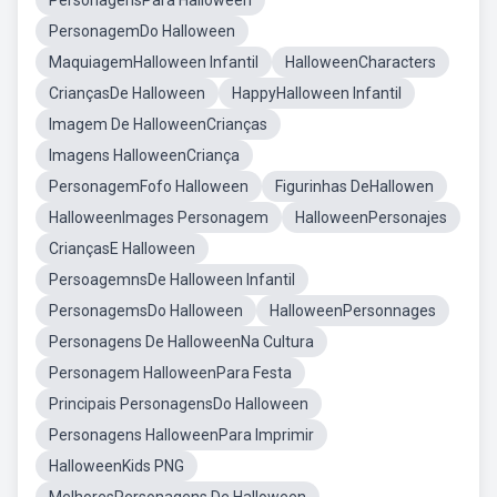
PersonagensPara Halloween
PersonagemDo Halloween
MaquiagemHalloween Infantil
HalloweenCharacters
CriançasDe Halloween
HappyHalloween Infantil
Imagem De HalloweenCrianças
Imagens HalloweenCriança
PersonagemFofo Halloween
Figurinhas DeHallowen
HalloweenImages Personagem
HalloweenPersonajes
CriançasE Halloween
PersoagemnsDe Halloween Infantil
PersonagemsDo Halloween
HalloweenPersonnages
Personagens De HalloweenNa Cultura
Personagem HalloweenPara Festa
Principais PersonagensDo Halloween
Personagens HalloweenPara Imprimir
HalloweenKids PNG