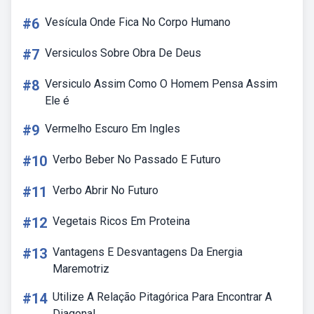
#6
Vesícula Onde Fica No Corpo Humano
#7
Versiculos Sobre Obra De Deus
#8
Versiculo Assim Como O Homem Pensa Assim
Ele é
#9
Vermelho Escuro Em Ingles
#10
Verbo Beber No Passado E Futuro
#11
Verbo Abrir No Futuro
#12
Vegetais Ricos Em Proteina
#13
Vantagens E Desvantagens Da Energia
Maremotriz
#14
Utilize A Relação Pitagórica Para Encontrar A
Diagonal.