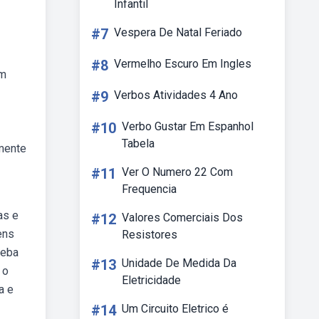
Infantil
#7
Vespera De Natal Feriado
#8
Vermelho Escuro Em Ingles
am
#9
Verbos Atividades 4 Ano
#10
Verbo Gustar Em Espanhol
Tabela
amente
#11
Ver O Numero 22 Com
Frequencia
as e
#12
Valores Comerciais Dos
ens
Resistores
Weba
#13
Unidade De Medida Da
 o
Eletricidade
a e
#14
Um Circuito Eletrico é