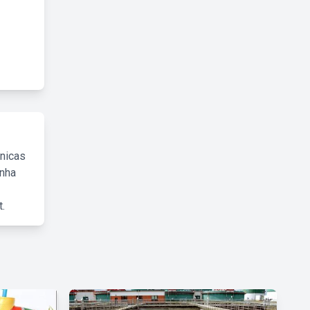
cnicas
inha
.