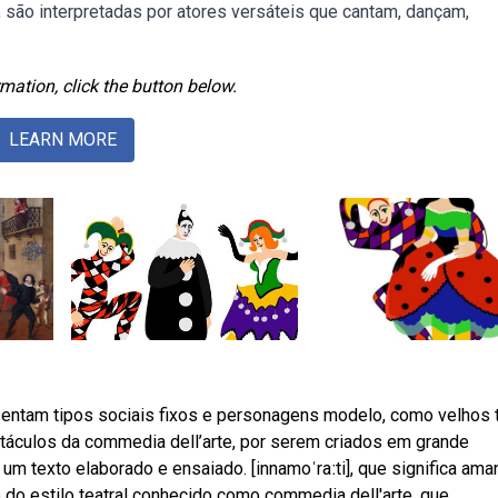
l, são interpretadas por atores versáteis que cantam, dançam,
mation, click the button below.
LEARN MORE
tam tipos sociais fixos e personagens modelo, como velhos t
táculos da commedia dell’arte, por serem criados em grande
 um texto elaborado e ensaiado. [innamoˈraːti], que significa ama
do estilo teatral conhecido como commedia dell'arte, que.