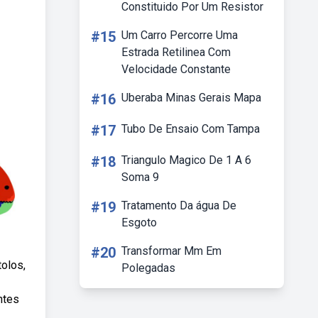
Constituido Por Um Resistor
#15
Um Carro Percorre Uma
Estrada Retilinea Com
Velocidade Constante
#16
Uberaba Minas Gerais Mapa
#17
Tubo De Ensaio Com Tampa
#18
Triangulo Magico De 1 A 6
Soma 9
#19
Tratamento Da água De
Esgoto
#20
Transformar Mm Em
olos,
Polegadas
ntes