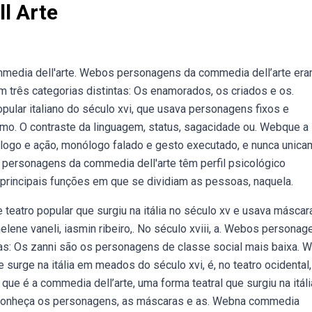
l Arte
media dell'arte. Webos personagens da commedia dell’arte er
m três categorias distintas: Os enamorados, os criados e os.
pular italiano do século xvi, que usava personagens fixos e
mo. O contraste da linguagem, status, sagacidade ou. Webque a
álogo e ação, monólogo falado e gesto executado, e nunca unic
personagens da commedia dell'arte têm perfil psicológico
 principais funções em que se dividiam as pessoas, naquela.
teatro popular que surgiu na itália no século xv e usava máscar
elene vaneli, iasmin ribeiro,. No século xviii, a. Webos personag
ias: Os zanni são os personagens de classe social mais baixa. 
 surge na itália em meados do século xvi, é, no teatro ocidental,
que é a commedia dell’arte, uma forma teatral que surgiu na itáli
i. Conheça os personagens, as máscaras e as. Webna commedia