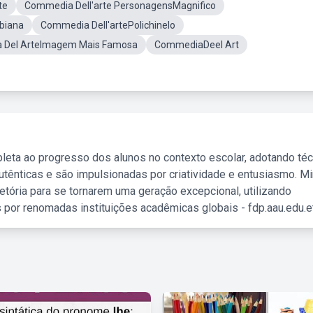
te
Commedia Dell'arte PersonagensMagnifico
biana
Commedia Dell'artePolichinelo
 Del ArteImagem Mais Famosa
CommediaDeel Art
leta ao progresso dos alunos no contexto escolar, adotando té
tênticas e são impulsionadas por criatividade e entusiasmo. M
etória para se tornarem uma geração excepcional, utilizando
 por renomadas instituições acadêmicas globais - fdp.aau.edu.et