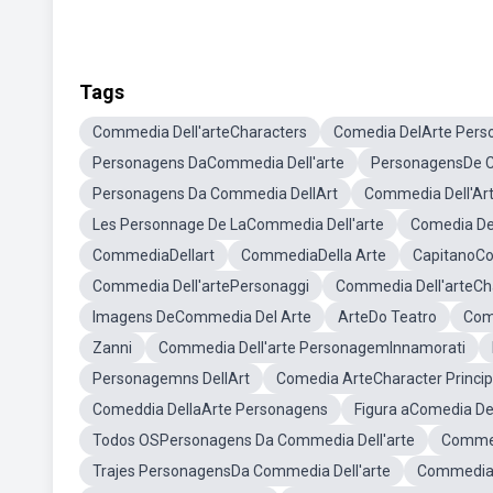
Tags
Commedia Dell'arteCharacters
Comedia DelArte Pers
Personagens DaCommedia Dell'arte
PersonagensDe 
Personagens Da Commedia DellArt
Commedia Dell'Ar
Les Personnage De LaCommedia Dell'arte
Comedia De
CommediaDellart
CommediaDella Arte
CapitanoCo
Commedia Dell'artePersonaggi
Commedia Dell'arteCha
Imagens DeCommedia Del Arte
ArteDo Teatro
Comm
Zanni
Commedia Dell'arte PersonagemInnamorati
Personagemns DellArt
Comedia ArteCharacter Princip
Comeddia DellaArte Personagens
Figura aComedia De
Todos OSPersonagens Da Commedia Dell'arte
Commed
Trajes PersonagensDa Commedia Dell'arte
Commedia D