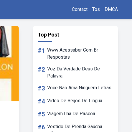
Contact
Tos
DMCA
Top Post
#1
Www Acessaber Com Br
Respostas
#2
Voz Da Verdade Deus De
Palavra
#3
Você Não Ama Ninguém Letras
#4
Video De Beijos De Lingua
#5
Viagem Ilha De Pascoa
#6
Vestido De Prenda Gaúcha