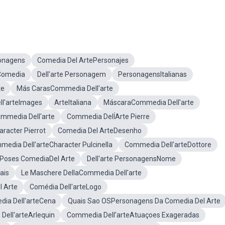
onagens
Comedia Del ArtePersonajes
Comedia
Dell'arte Personagem
PersonagensItalianas
te
Más CarasCommedia Dell'arte
ll'arteImages
ArteItaliana
MáscaraCommedia Dell'arte
mmedia Dell'arte
Commedia DelĺArte Pierre
racter Pierrot
Comedia Del ArteDesenho
edia Dell'arteCharacter Pulcinella
Commedia Dell'arteDottore
Poses ComediaDel Arte
Dell'arte PersonagensNome
ais
Le Maschere DellaCommedia Dell'arte
l Arte
Comédia Dell'arteLogo
ia Dell'arteCena
Quais Sao OSPersonagens Da Comedia Del Arte
ell'arteArlequin
Commedia Dell'arteAtuaçoes Exageradas