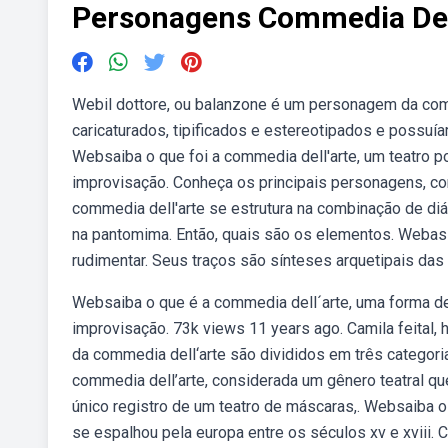
Personagens Commedia Del
Webil dottore, ou balanzone é um personagem da com
caricaturados, tipificados e estereotipados e possuía
Websaiba o que foi a commedia dell'arte, um teatro po
improvisação. Conheça os principais personagens, co
commedia dell'arte se estrutura na combinação de di
na pantomima. Então, quais são os elementos. Webas 
rudimentar. Seus traços são sínteses arquetipais das
Websaiba o que é a commedia dell´arte, uma forma de 
improvisação. 73k views 11 years ago. Camila feital, h
da commedia dell‘arte são divididos em três categor
commedia dell’arte, considerada um gênero teatral que
único registro de um teatro de máscaras,. Websaiba o 
se espalhou pela europa entre os séculos xv e xvii