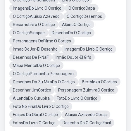
O Cortiço Personagens
Livro O Cortiço
ImagensDo Livro O Cortiço
O CortiçoCapa
O CortiçoAluísio Azevedo
O CortiçoDesenhos
ResumoLivro O Cortiço
AlbinoO Cortiço
O CortiçoSinopse
DesenhoDo O Cortiço
Personagens DoFilme O Cortiço
Irmao DoJor-El Desenho
ImagemDo Livro O Cortiço
Desenhos De F-NaF
Irmão DoJor-El Gifs
Mapa MentalDo O Cortiço
O CortiçoPombinha Personagem
Desenhos Da Zu MiraDo O Cortiço
Bertoleza OCortico
Desenhar UmCortiço
Personagem ZulmiraO Cortiço
A LendaDo Curupira
FotoDo Livro O Cortiço
Foto No FinalDo Livro O Cortiço
Frases Da ObraO Cortiço
Aluisio Azevedo Obras
FotosDo Livro O Cortiço
Desenho Do O CortiçoFacil