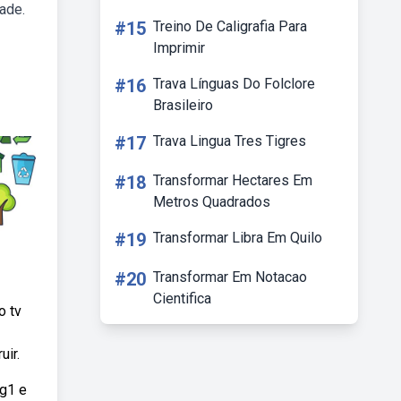
ade.
#15
Treino De Caligrafia Para
Imprimir
#16
Trava Línguas Do Folclore
Brasileiro
#17
Trava Lingua Tres Tigres
#18
Transformar Hectares Em
Metros Quadrados
#19
Transformar Libra Em Quilo
#20
Transformar Em Notacao
Cientifica
o tv
uir.
 g1 e