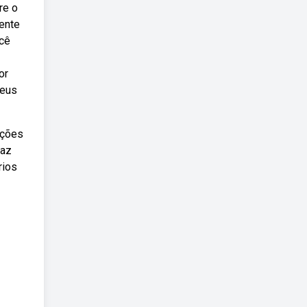
re o
ente
ocê
or
seus
ações
faz
rios