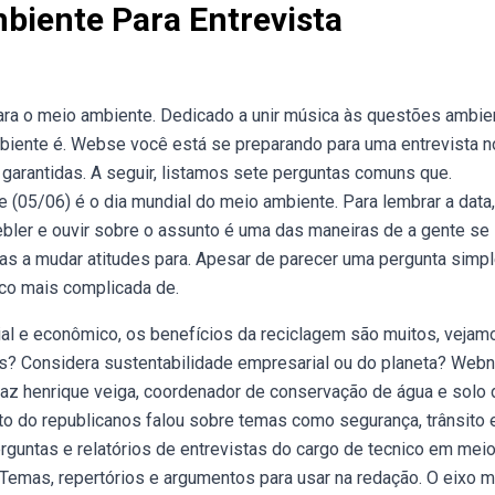
biente Para Entrevista
ra o meio ambiente. Dedicado a unir música às questões ambien
ambiente é. Webse você está se preparando para uma entrevista n
 garantidas. A seguir, listamos sete perguntas comuns que.
(05/06) é o dia mundial do meio ambiente. Para lembrar a data,
Webler e ouvir sobre o assunto é uma das maneiras de a gente se
s a mudar atitudes para. Apesar de parecer uma pergunta simpl
co mais complicada de.
l e econômico, os benefícios da reciclagem são muitos, vejam
ês? Considera sustentabilidade empresarial ou do planeta? Web
traz henrique veiga, coordenador de conservação de água e solo 
ato do republicanos falou sobre temas como segurança, trânsito 
untas e relatórios de entrevistas do cargo de tecnico em mei
Temas, repertórios e argumentos para usar na redação. O eixo 