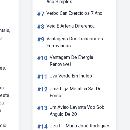
Ano Simples
#7
Verbo Can Exercícios 7 Ano
#8
Veia E Arteria Diferença
tais,
o
#9
Vantagens Dos Transportes
Ferroviarios
#10
Vantagem De Energia
Renovável
es,
#11
Uva Verde Em Ingles
os
#12
Uma Liga Metálica Sai Do
neste
Forno
da
#13
Um Aviao Levanta Voo Sob
e
Angulo De 20
o
meio
#14
Ues Ii - Maria José Rodrigues