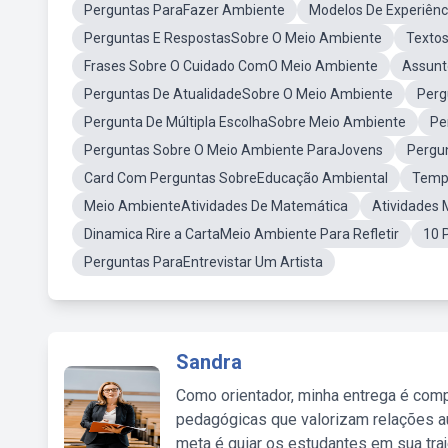
Perguntas ParaFazer Ambiente
Modelos De Experiên
Perguntas E RespostasSobre O Meio Ambiente
Texto
Frases Sobre O Cuidado ComO Meio Ambiente
Assunt
Perguntas De AtualidadeSobre O Meio Ambiente
Perg
Pergunta De Múltipla EscolhaSobre Meio Ambiente
Pe
Perguntas Sobre O Meio Ambiente ParaJovens
Pergu
Card Com Perguntas SobreEducação Ambiental
Temp
Meio AmbienteAtividades De Matemática
Atividades
Dinamica Rire a CartaMeio Ambiente Para Refletir
10 
Perguntas ParaEntrevistar Um Artista
Sandra
Como orientador, minha entrega é comp
pedagógicas que valorizam relações au
meta é guiar os estudantes em sua traj