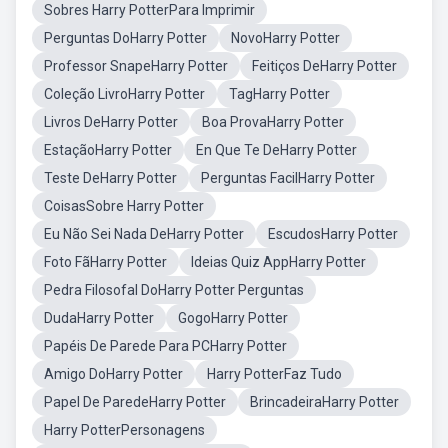
Sobres Harry PotterPara Imprimir
Perguntas DoHarry Potter
NovoHarry Potter
Professor SnapeHarry Potter
Feitiços DeHarry Potter
Coleção LivroHarry Potter
TagHarry Potter
Livros DeHarry Potter
Boa ProvaHarry Potter
EstaçãoHarry Potter
En Que Te DeHarry Potter
Teste DeHarry Potter
Perguntas FacilHarry Potter
CoisasSobre Harry Potter
Eu Não Sei Nada DeHarry Potter
EscudosHarry Potter
Foto FãHarry Potter
Ideias Quiz AppHarry Potter
Pedra Filosofal DoHarry Potter Perguntas
DudaHarry Potter
GogoHarry Potter
Papéis De Parede Para PCHarry Potter
Amigo DoHarry Potter
Harry PotterFaz Tudo
Papel De ParedeHarry Potter
BrincadeiraHarry Potter
Harry PotterPersonagens