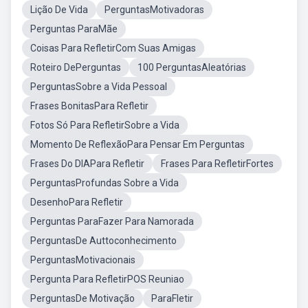
Lição De Vida
PerguntasMotivadoras
Perguntas ParaMãe
Coisas Para RefletirCom Suas Amigas
Roteiro DePerguntas
100 PerguntasAleatórias
PerguntasSobre a Vida Pessoal
Frases BonitasPara Refletir
Fotos Só Para RefletirSobre a Vida
Momento De ReflexãoPara Pensar Em Perguntas
Frases Do DIAPara Refletir
Frases Para RefletirFortes
PerguntasProfundas Sobre a Vida
DesenhoPara Refletir
Perguntas ParaFazer Para Namorada
PerguntasDe Auttoconhecimento
PerguntasMotivacionais
Pergunta Para RefletirPOS Reuniao
PerguntasDe Motivação
ParaFletir