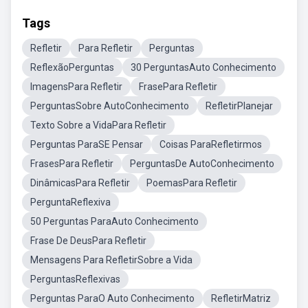
Tags
Refletir
Para Refletir
Perguntas
ReflexãoPerguntas
30 PerguntasAuto Conhecimento
ImagensPara Refletir
FrasePara Refletir
PerguntasSobre AutoConhecimento
RefletirPlanejar
Texto Sobre a VidaPara Refletir
Perguntas ParaSE Pensar
Coisas ParaRefletirmos
FrasesPara Refletir
PerguntasDe AutoConhecimento
DinâmicasPara Refletir
PoemasPara Refletir
PerguntaReflexiva
50 Perguntas ParaAuto Conhecimento
Frase De DeusPara Refletir
Mensagens Para RefletirSobre a Vida
PerguntasReflexivas
Perguntas ParaO Auto Conhecimento
RefletirMatriz