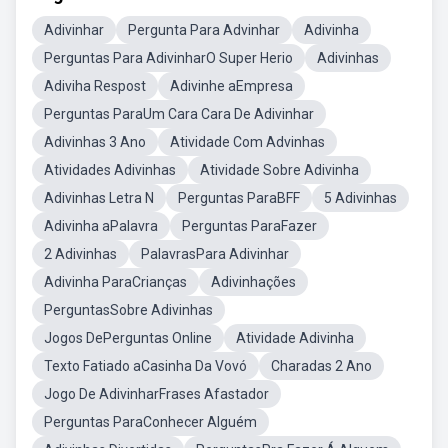
Adivinhar
Pergunta Para Advinhar
Adivinha
Perguntas Para AdivinharO Super Herio
Adivinhas
Adiviha Respost
Adivinhe aEmpresa
Perguntas ParaUm Cara Cara De Adivinhar
Adivinhas 3 Ano
Atividade Com Advinhas
Atividades Adivinhas
Atividade Sobre Adivinha
Adivinhas Letra N
Perguntas ParaBFF
5 Adivinhas
Adivinha aPalavra
Perguntas ParaFazer
2 Adivinhas
PalavrasPara Adivinhar
Adivinha ParaCrianças
Adivinhações
PerguntasSobre Adivinhas
Jogos DePerguntas Online
Atividade Adivinha
Texto Fatiado aCasinha Da Vovó
Charadas 2 Ano
Jogo De AdivinharFrases Afastador
Perguntas ParaConhecer Alguém