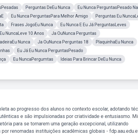
asPesadas
Perguntas DeEu Nunca
Eu Nunca PerguntasPesado Na
aE
Eu Nunca PerguntasPara Melhor Amigo
Perguntas Eu NuncaL
ta
Frases JogoEu Nunca
Eu Nunca E Eu Já PerguntasLeves
 Eu NuncaLeve 10 Anos
Ja OuNunca Perguntas
cadeiraEu Nunca
Ja OuNunca Perguntas 18
PlaquinhaEu Nunca
inhas
Eu Já Eu Nunca PerguntasPesado
nça
Eu NuncaPergumtas
Ideias Para Brincar DeEu Nunca
leta ao progresso dos alunos no contexto escolar, adotando té
tênticas e são impulsionadas por criatividade e entusiasmo. M
etória para se tornarem uma geração excepcional, utilizando
 por renomadas instituições acadêmicas globais - fdp.aau.edu.et