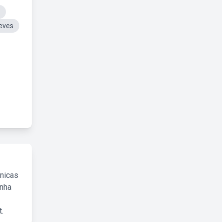
eves
cnicas
inha
.