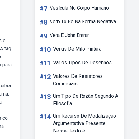
#7
Vesícula No Corpo Humano
#8
Verb To Be Na Forma Negativa
#9
Vera E John Entrar
s e
 A tag
#10
Venus De Milo Pintura
a
#11
Vários Tipos De Desenhos
o para
#12
Valores De Resistores
Comerciais
 saber
 uma.
#13
Um Tipo De Razão Segundo A
a,
Filosofia
s
#14
Um Recurso De Modalização
sico
Argumentativa Presente
ma
Nesse Texto é...