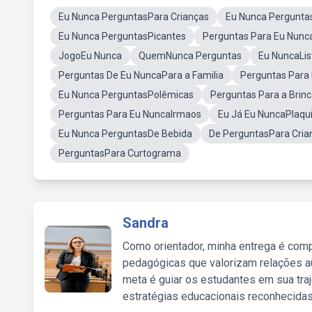
Eu Nunca PerguntasPara Crianças
Eu Nunca Pergunt
Eu Nunca PerguntasPicantes
Perguntas Para Eu Nunc
JogoEu Nunca
QuemNunca Perguntas
Eu NuncaLis
Perguntas De Eu NuncaPara a Familia
Perguntas Para
Eu Nunca PerguntasPolêmicas
Perguntas Para a Brin
Perguntas Para Eu NuncaIrmaos
Eu Já Eu NuncaPlaqu
Eu Nunca PerguntasDe Bebida
De PerguntasPara Cria
PerguntasPara Curtograma
Sandra
Como orientador, minha entrega é comp
pedagógicas que valorizam relações au
meta é guiar os estudantes em sua traj
estratégias educacionais reconhecidas