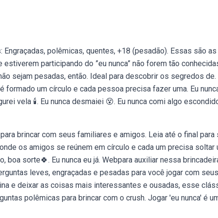
: Engraçadas, polêmicas, quentes, +18 (pesadão). Essas são as
estiverem participando do ”eu nunca” não forem tão conhecida
 não sejam pesadas, então. Ideal para descobrir os segredos de.
 é formado um círculo e cada pessoa precisa fazer uma. Eu nunc
urei vela 🕯️. Eu nunca desmaiei 😵. Eu nunca comi algo escondid
ara brincar com seus familiares e amigos. Leia até o final para
a, onde os amigos se reúnem em círculo e cada um precisa soltar
, boa sorte🍀. Eu nunca eu já. Webpara auxiliar nessa brincadeir
erguntas leves, engraçadas e pesadas para você jogar com seu
ina e deixar as coisas mais interessantes e ousadas, esse clás
guntas polêmicas para brincar com o crush. Jogar 'eu nunca' é u