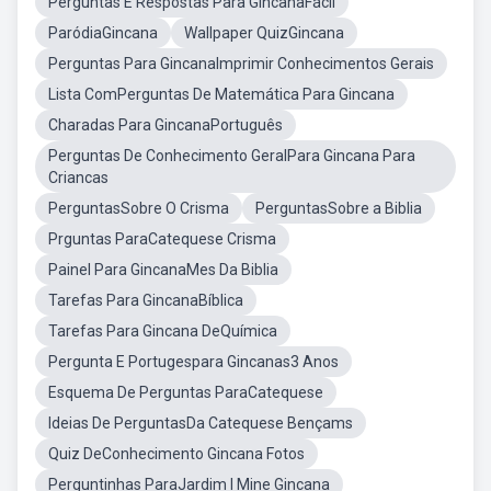
Perguntas E Respostas Para GincanaFácil
ParódiaGincana
Wallpaper QuizGincana
Perguntas Para GincanaImprimir Conhecimentos Gerais
Lista ComPerguntas De Matemática Para Gincana
Charadas Para GincanaPortuguês
Perguntas De Conhecimento GeralPara Gincana Para
Criancas
PerguntasSobre O Crisma
PerguntasSobre a Biblia
Prguntas ParaCatequese Crisma
Painel Para GincanaMes Da Biblia
Tarefas Para GincanaBíblica
Tarefas Para Gincana DeQuímica
Pergunta E Portugespara Gincanas3 Anos
Esquema De Perguntas ParaCatequese
Ideias De PerguntasDa Catequese Bençams
Quiz DeConhecimento Gincana Fotos
Perguntinhas ParaJardim I Mine Gincana