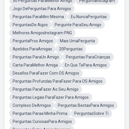
50 Perguntas ParaMelhor Amigo
PerguntaInstagram
Jogo DePerguntas Para Amigos
Perguntas ParaMim Mesma
Eu NuncaPerguntas
PerguntasDe Aigos
Pergunte ParaSeu Amigo
Melhores AmigosInstagram PNG
PerguntaPros Amigos
Mais UmaPergunta
Apelidos ParaAmigas
20Perguntas
Perguntas ParaUn Amigo
Perguntas ParaCrianças
Carta ParaMelhor Amiga
En Que TePara Amigos
Desafios ParaFazer Com OS Amigos
Perguntas Profundas ParaFazer Para OS Amigos
Perguntas ParaFazer Ao Seu Amigo
Perguntas Legais ParaFazer Para Amigos
Complexo DeAmigos
Perguntas BestasPara Amigos
Perguntas Paraa Minha Prima
PerguntasSobre Ti
Perguntas CuriosasPara Amigos