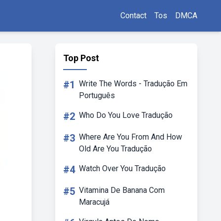
Contact
Tos
DMCA
Top Post
#1
Write The Words - Tradução Em
Português
#2
Who Do You Love Tradução
#3
Where Are You From And How
Old Are You Tradução
#4
Watch Over You Tradução
#5
Vitamina De Banana Com
Maracujá