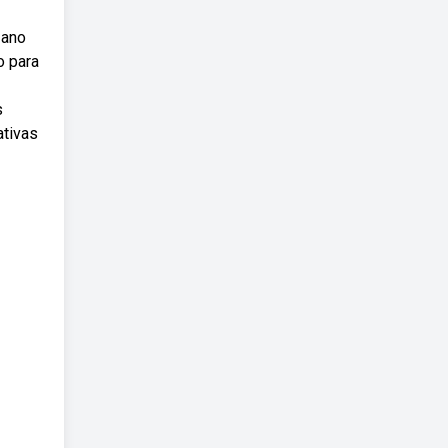
 ano
o para
s
ativas