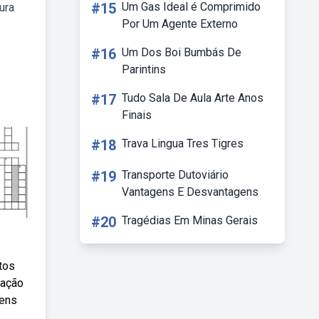
#15
Um Gas Ideal é Comprimido
ura
Por Um Agente Externo
#16
Um Dos Boi Bumbás De
Parintins
#17
Tudo Sala De Aula Arte Anos
Finais
#18
Trava Lingua Tres Tigres
#19
Transporte Dutoviário
Vantagens E Desvantagens
#20
Tragédias Em Minas Gerais
tos
tação
gens