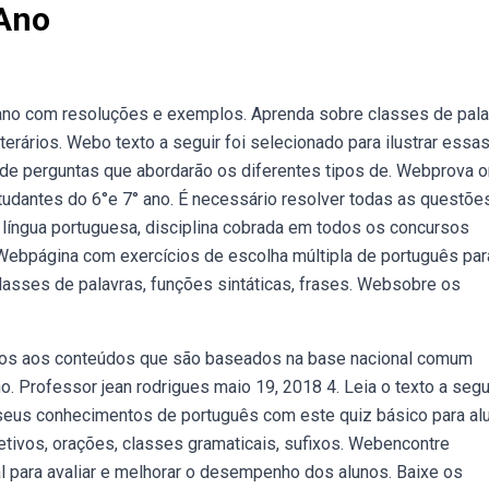
 Ano
 ano com resoluções e exemplos. Aprenda sobre classes de pala
terários. Webo texto a seguir foi selecionado para ilustrar essa
e de perguntas que abordarão os diferentes tipos de. Webprova o
tudantes do 6°e 7° ano. É necessário resolver todas as questõe
língua portuguesa, disciplina cobrada em todos os concursos
. Webpágina com exercícios de escolha múltipla de português par
classes de palavras, funções sintáticas, frases. Websobre os
ados aos conteúdos que são baseados na base nacional comum
o. Professor jean rodrigues maio 19, 2018 4. Leia o texto a segui
 seus conhecimentos de português com este quiz básico para al
etivos, orações, classes gramaticais, sufixos. Webencontre
 para avaliar e melhorar o desempenho dos alunos. Baixe os