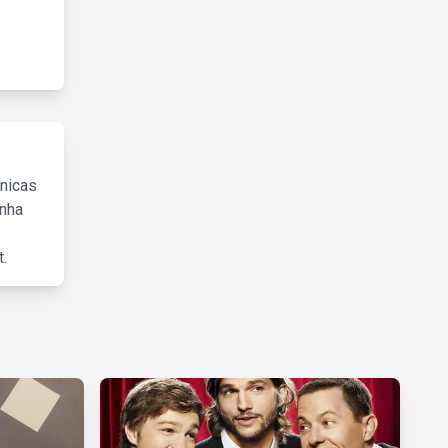
cnicas
inha
.