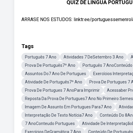
QUIZ DE LÍNGUA PORTUGU
ARRASE NOS ESTUDOS: linktr.ee/portuguessemenrolaca
Tags
Português 7 Ano
Atividades 7 DeSetembro 3 Ano
A
Prova De Português7º Ano
Português 7 AnoConteúdo
Assuntos Do7 Ano De Portugues
Exercícios Interpret
Atividade De Português7º Ano
Prova De Portugues 7
Prova De Portugues 7 AnoPara Imprimir
Acessaber Pr
Reposta Da Prova De Portugues7 Ano No Primeiro Semes
Imagem De Assunto Em Portugues Para7 Ano
Ativid
Interpretação De Texto Notícia7 Ano
Conteúdo Do 8An
7 AnoConteudo Portugues
Atividade De Interpretaçã
Exercícios DeGramática 7 Ano
Conteúdo De Português