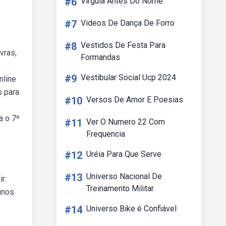
#6
Virgula Antes Do Nome
#7
Videos De Dança De Forro
#8
Vestidos De Festa Para
vras,
Formandas
s
#9
Vestibular Social Ucp 2024
nline
s para
#10
Versos De Amor E Poesias
a o 7º
#11
Ver O Numero 22 Com
Frequencia
#12
Uréia Para Que Serve
#13
Universo Nacional De
r:
Treinamento Militar
unos
#14
Universo Bike é Confiável