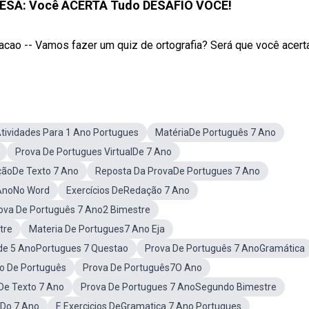
ESA: Você ACERTA Tudo DESAFIO VOCÊ!
o -- Vamos fazer um quiz de ortografia? Será que você acerta 
tividades Para 1 Ano Portugues
MatériaDe Português 7 Ano
Prova De Portugues VirtualDe 7 Ano
açãoDe Texto 7 Ano
Reposta Da ProvaDe Portugues 7 Ano
 AnoNo Word
Exercícios DeRedação 7 Ano
ova De Português 7 Ano2 Bimestre
tre
Materia De Portugues7 Ano Eja
ade 5 AnoPortugues 7 Questao
Prova De Português 7 AnoGramática
o De Português
Prova De Português7O Ano
oDe Texto 7 Ano
Prova De Portugues 7 AnoSegundo Bimestre
Do 7 Ano
E Exercicios DeGramatica 7 Ano Portugues