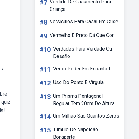
#7
Vestido De Casamento Para
Criança
#8
Versiculos Para Casal Em Crise
#9
Vermelho E Preto Dá Que Cor
#10
Verdades Para Verdade Ou
Desafio
#11
Verbo Poder Em Espanhol
6º
#12
Uso Do Ponto E Vírgula
obre
#13
Um Prisma Pentagonal
 quiz
Regular Tem 20cm De Altura
da!
#14
Um Milhão São Quantos Zeros
#15
Tumulo De Napoleão
Bonaparte