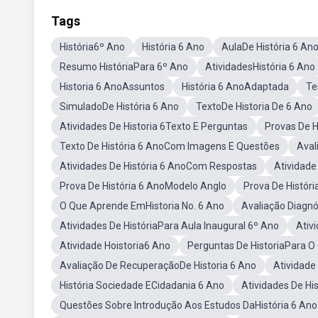
Tags
História6º Ano
História 6 Ano
AulaDe História 6 An
Resumo HistóriaPara 6º Ano
AtividadesHistória 6 Ano
Historia 6 AnoAssuntos
História 6 AnoAdaptada
Te
SimuladoDe História 6 Ano
TextoDe Historia De 6 Ano
Atividades De Historia 6Texto E Perguntas
Provas De H
Texto De História 6 AnoCom Imagens E Questões
Aval
Atividades De História 6 AnoCom Respostas
Atividad
Prova De História 6 AnoModelo Anglo
Prova De Históri
O Que Aprende EmHistoria No. 6 Ano
Avaliação Diagn
Atividades De HistóriaPara Aula Inaugural 6º Ano
Ativ
Atividade Hoistoria6 Ano
Perguntas De HistoriaPara 
Avaliação De RecuperaçãoDe Historia 6 Ano
Atividade
História Sociedade ECidadania 6 Ano
Atividades De His
Questões Sobre Introdução Aos Estudos DaHistória 6 An