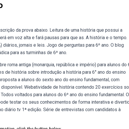
o
scrição da prova abaixo. Leitura de uma história que possui a
rá em voz alta e fará pausas para que as. A história e o tempo.
 diários, jornais e leis. Jogo de perguntas para 6º ano. O blog
údica para as turminhas de 6º ano.
re roma antiga (monarquia, república e império) para alunos do 
 de história sobre introdução a história para 6° ano do ensino
 proposta a alunos do sexto ano do ensino fundamental, com
á disponível. Webatividade de história contendo 20 exercícios s
. Todos voltados para alunos do 6º ano do ensino fundamental. O
ode testar os seus conhecimentos de forma interativa e diverti
o diário tv 1ª edição. Série de entrevistas com candidatos à
mation, click the button below.