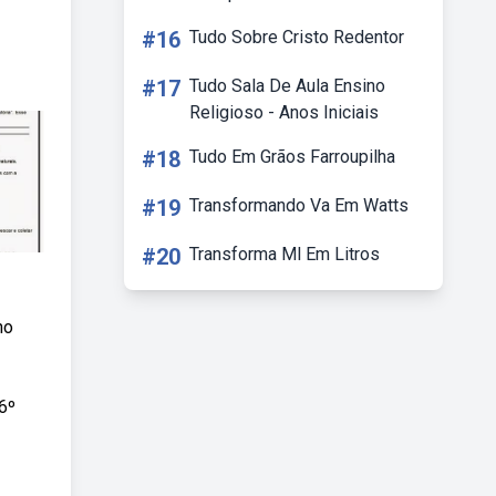
#16
Tudo Sobre Cristo Redentor
#17
Tudo Sala De Aula Ensino
Religioso - Anos Iniciais
#18
Tudo Em Grãos Farroupilha
#19
Transformando Va Em Watts
#20
Transforma Ml Em Litros
no
6º