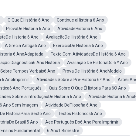
o
O Que ÉHistória 6 Ano
Continue aHistória 6 Ano
ProvaDe História 6 Ano
AtividadeHistória 6 Ano
steDe Historia 6 Ano
AvaliaçãoDe História 6 Ano
A Grécia Antiga6 Ano
ExercicioDe Historia 6 Ano
istoria 6 AnoAdaptada
Texto Com AtividadesDe História 6 Ano
iação Diagnóstica6 Ano História
Avaliação De HistóriaDo 6 º Ano
e Sobre Tempos Verbais6 Ano
Prova De História 6 AnoModelo
a 6 AnoImprimir
Atividades Sobre a Pré-História 6º Ano
Arte6 An
óstica6 Ano Português
Quiz Sobre O Que ÉHistoria Para 6O Ano
idades Sobre a IntroduçãoDe Historia 6 Ano
Atividade Historia 6 Ano
O 6 Ano Sem Imagem
Atividade DeFilosofia 6 Ano
 De HistóriaPara Sexto Ano
Textos Historicos6 Ano
tóriaDo Brasil 5 Ano
Aee Português Do6 Ano Para Imprimir
o Ensino Fundamental
6 Ano1 Bimestre