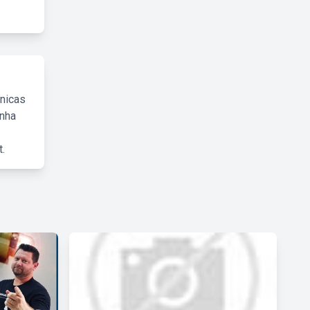
cnicas
inha
.