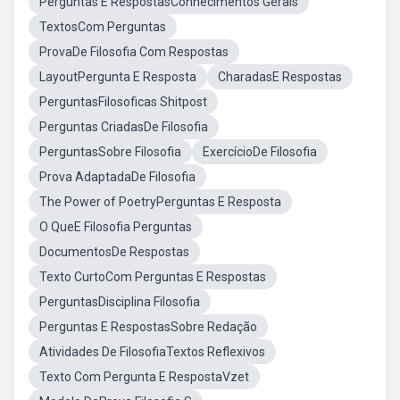
Perguntas E RespostasConhecimentos Gerais
TextosCom Perguntas
ProvaDe Filosofia Com Respostas
LayoutPergunta E Resposta
CharadasE Respostas
PerguntasFilosoficas Shitpost
Perguntas CriadasDe Filosofia
PerguntasSobre Filosofia
ExercícioDe Filosofia
Prova AdaptadaDe Filosofia
The Power of PoetryPerguntas E Resposta
O QueE Filosofia Perguntas
DocumentosDe Respostas
Texto CurtoCom Perguntas E Respostas
PerguntasDisciplina Filosofia
Perguntas E RespostasSobre Redação
Atividades De FilosofiaTextos Reflexivos
Texto Com Pergunta E RespostaVzet