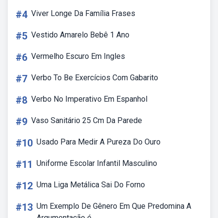
#4
Viver Longe Da Família Frases
#5
Vestido Amarelo Bebê 1 Ano
#6
Vermelho Escuro Em Ingles
#7
Verbo To Be Exercícios Com Gabarito
#8
Verbo No Imperativo Em Espanhol
#9
Vaso Sanitário 25 Cm Da Parede
#10
Usado Para Medir A Pureza Do Ouro
#11
Uniforme Escolar Infantil Masculino
#12
Uma Liga Metálica Sai Do Forno
#13
Um Exemplo De Gênero Em Que Predomina A
Argumentação é