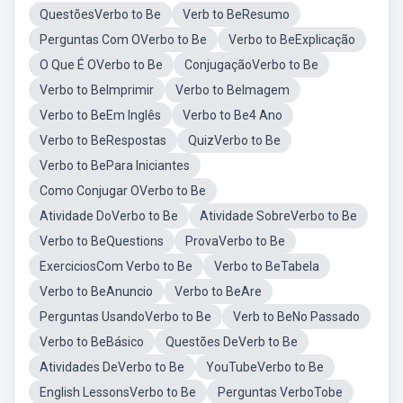
QuestõesVerbo to Be
Verb to BeResumo
Perguntas Com OVerbo to Be
Verbo to BeExplicação
O Que É OVerbo to Be
ConjugaçãoVerbo to Be
Verbo to BeImprimir
Verbo to BeImagem
Verbo to BeEm Inglês
Verbo to Be4 Ano
Verbo to BeRespostas
QuizVerbo to Be
Verbo to BePara Iniciantes
Como Conjugar OVerbo to Be
Atividade DoVerbo to Be
Atividade SobreVerbo to Be
Verbo to BeQuestions
ProvaVerbo to Be
ExerciciosCom Verbo to Be
Verbo to BeTabela
Verbo to BeAnuncio
Verbo to BeAre
Perguntas UsandoVerbo to Be
Verb to BeNo Passado
Verbo to BeBásico
Questões DeVerb to Be
Atividades DeVerbo to Be
YouTubeVerbo to Be
English LessonsVerbo to Be
Perguntas VerboTobe