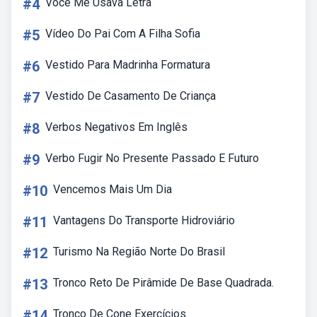
#4
Você Me Usava Letra
#5
Vídeo Do Pai Com A Filha Sofia
#6
Vestido Para Madrinha Formatura
#7
Vestido De Casamento De Criança
#8
Verbos Negativos Em Inglês
#9
Verbo Fugir No Presente Passado E Futuro
#10
Vencemos Mais Um Dia
#11
Vantagens Do Transporte Hidroviário
#12
Turismo Na Região Norte Do Brasil
#13
Tronco Reto De Pirâmide De Base Quadrada.
#14
Tronco De Cone Exercícios