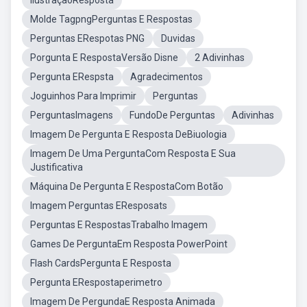
IlustraçãoResposta
Molde TagpngPerguntas E Respostas
Perguntas ERespotas PNG
Duvidas
Porgunta E RespostaVersão Disne
2 Adivinhas
Pergunta ERespsta
Agradecimentos
Joguinhos Para Imprimir
Perguntas
PerguntasImagens
FundoDe Perguntas
Adivinhas
Imagem De Pergunta E Resposta DeBiuologia
Imagem De Uma PerguntaCom Resposta E Sua
Justificativa
Máquina De Pergunta E RespostaCom Botão
Imagem Perguntas EResposats
Perguntas E RespostasTrabalho Imagem
Games De PerguntaEm Resposta PowerPoint
Flash CardsPergunta E Resposta
Pergunta ERespostaperimetro
Imagem De PergundaE Resposta Animada