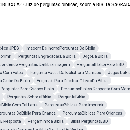
BLICO #3 Quiz de perguntas bíblicas, sobre a BÍBLIA SAGRAD
blica JPEG
Imagem De IngmaPerguntas Da Biblia
primir
Perguntas EngraçadasDa Bíblia
JogoDa Bíblia
pondendo Perguntas DaBiblia Imagem
PerguntaBiblica Para EBD
lia Com Fotos
Pergunta Faces Da BíbliaPara Mamães
Jogos DaBib
a Clube Da Biblia
Enigma's Para Decifrar O LivroDa Bíblia
PerguntasPara Criança Biblia
PerguntasBiblica Resposta Com Me
s
Perguntas Sobre aBiblia
PerguntaBiblia
aBiblia Com Tal Letra
PerguntasBíblicas Para Imprimir
erguntas DaBiblia Para Criança
PerguntasBiblicas Para Crianças
 E Resposta
Pergaminhoa Bíblia
Biblia PerguntasEBD
Enigma's Crianças Da BíbliaNa Obra Do Senhor