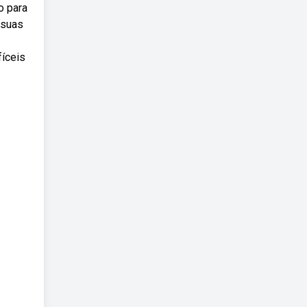
o para
 suas
fíceis