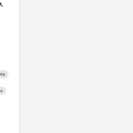
A,
lia
me