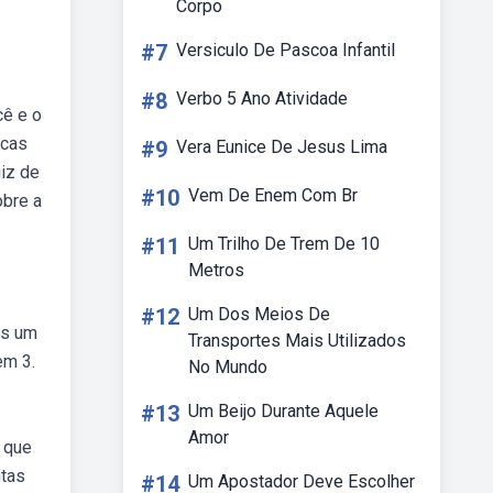
Corpo
#7
Versiculo De Pascoa Infantil
#8
Verbo 5 Ano Atividade
cê e o
icas
#9
Vera Eunice De Jesus Lima
iz de
#10
Vem De Enem Com Br
obre a
#11
Um Trilho De Trem De 10
Metros
#12
Um Dos Meios De
ais um
Transportes Mais Utilizados
em 3.
No Mundo
#13
Um Beijo Durante Aquele
Amor
s que
ntas
#14
Um Apostador Deve Escolher