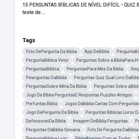
15 PERGUNTAS BÍBLICAS DE NÍVEL DIFÍCIL - QUIZ BÍ
teste de ...
Tags
Foto DePergunta Da Biblia
App DeBíblia
PerguntaBi
PerguntaBiblica Vetor
Perguntas Sobre a BíbliaPara Im
PerguntasBíblica
PerguntasPara Mes Da Biblia
Res
Pewrguntas DaBiblia
Perguntas Quiz Qual Livro DaBib
PerguntasSobre Miria Da Biblia
Perguntas Sobre aBibli
Jogo Da Bíblia PerguntasE Respostas Puzzles Antigos
Perfuntas Biblia
Jogos DaBiblia Cartas Com Pergunta
Jogo DePergunta Da Bíblia
Perguntas Biblicas Livros D
DefensoresDa Bíblia
Imagem DeBíblia Perguntas
P
Perguntas DaBiblia Gincana
Foto De Pergunta DaBiblia
PerguntaBiblica Logo
BíbliaAbertas Com as Tocha