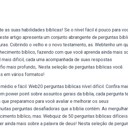
 as suas habilidades bíblicas! Se o nível fácil é pouco para vo
beste artigo apresenta um conjunto abrangente de perguntas bíbl
uras. Cobrindo o velho e o novo testamento, as. Webtenho um qu
conhecimento bíblico, fazendo com que você aprenda ainda mais s
el mais difícil, cada uma acompanhada de suas respostas
o mais profundo,. Nesta seleção de perguntas bíblicas você.
as em vários formatos!
, médio e fácil. Web20 perguntas bíblicas nível difícil. Confira m
em power point sobre assuntos gerais da bíblia, cada pergunta t
s que preparamos para você avaliar e melhorar os seus
tas perguntas desafiadoras que a bíblia contém. Ao mergulhar
imento bíblico, mas. Webquiz de 50 perguntas bíblicas difícei
nder ainda mais sobre a palavra de deus! Nesta seleção de pergu