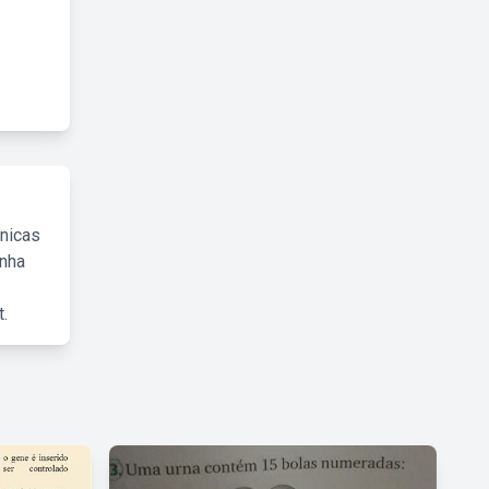
cnicas
inha
.