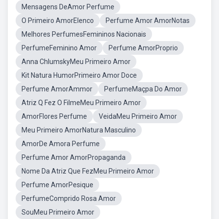
Mensagens DeAmor Perfume
O Primeiro AmorElenco
Perfume Amor AmorNotas
Melhores PerfumesFemininos Nacionais
PerfumeFeminino Amor
Perfume AmorProprio
Anna ChlumskyMeu Primeiro Amor
Kit Natura HumorPrimeiro Amor Doce
Perfume AmorAmmor
PerfumeMaçpa Do Amor
Atriz Q Fez O FilmeMeu Primeiro Amor
AmorFlores Perfume
VeidaMeu Primeiro Amor
Meu Primeiro AmorNatura Masculino
AmorDe Amora Perfume
Perfume Amor AmorPropaganda
Nome Da Atriz Que FezMeu Primeiro Amor
Perfume AmorPesique
PerfumeComprido Rosa Amor
SouMeu Primeiro Amor