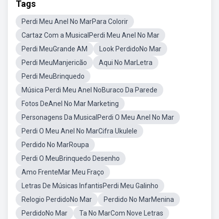
Tags
Perdi Meu Anel No MarPara Colorir
Cartaz Com a MusicalPerdi Meu Anel No Mar
Perdi MeuGrande AM
Look PerdidoNo Mar
Perdi MeuManjericão
Aqui No MarLetra
Perdi MeuBrinquedo
Música Perdi Meu Anel NoBuraco Da Parede
Fotos DeAnel No Mar Marketing
Personagens Da MusicalPerdi O Meu Anel No Mar
Perdi O Meu Anel No MarCifra Ukulele
Perdido No MarRoupa
Perdi O MeuBrinquedo Desenho
Amo FrenteMar Meu Fraço
Letras De Músicas InfantisPerdi Meu Galinho
Relogio PerdidoNo Mar
Perdido No MarMenina
PerdidoNo Mar
Ta No MarCom Nove Letras