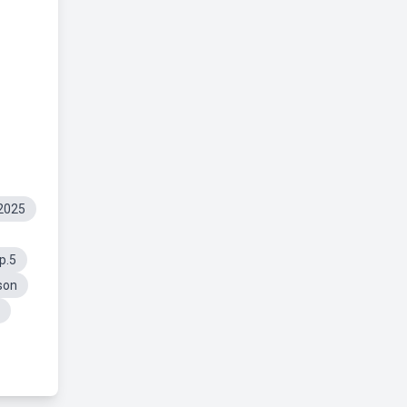
2025
p.5
son