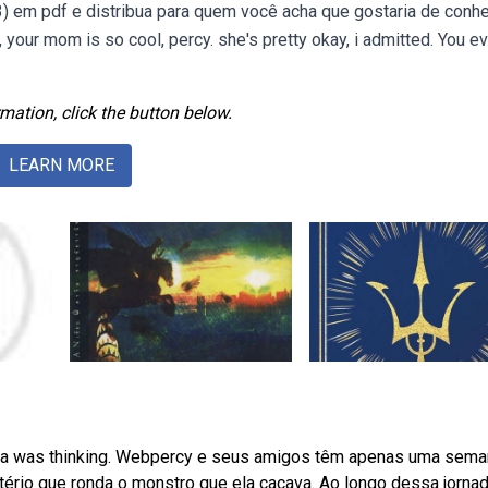
 3) em pdf e distribua para quem você acha que gostaria de conhe
 your mom is so cool, percy. she's pretty okay, i admitted. You e
mation, click the button below.
LEARN MORE
thalia was thinking. Webpercy e seus amigos têm apenas uma sem
tério que ronda o monstro que ela caçava. Ao longo dessa jornad