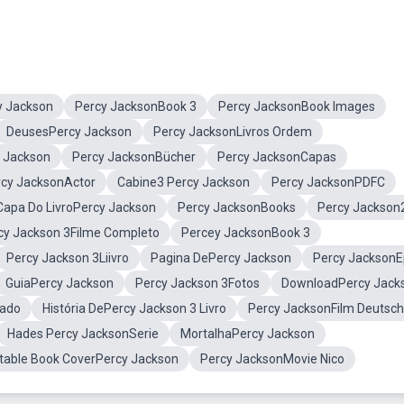
y Jackson
Percy JacksonBook 3
Percy JacksonBook Images
DeusesPercy Jackson
Percy JacksonLivros Ordem
y Jackson
Percy JacksonBücher
Percy JacksonCapas
rcy JacksonActor
Cabine3 Percy Jackson
Percy JacksonPDFC
Capa Do LivroPercy Jackson
Percy JacksonBooks
Percy Jackson
cy Jackson 3Filme Completo
Percey JacksonBook 3
Percy Jackson 3Liivro
Pagina DePercy Jackson
Percy JacksonE
GuiaPercy Jackson
Percy Jackson 3Fotos
DownloadPercy Jack
nado
História DePercy Jackson 3 Livro
Percy JacksonFilm Deutsch
Hades Percy JacksonSerie
MortalhaPercy Jackson
ntable Book CoverPercy Jackson
Percy JacksonMovie Nico