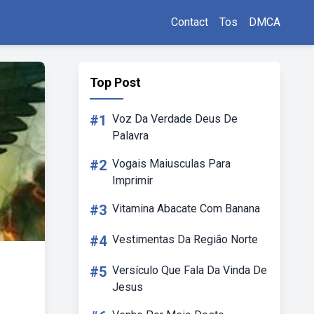
Contact
Tos
DMCA
Top Post
#1
Voz Da Verdade Deus De
Palavra
#2
Vogais Maiusculas Para
Imprimir
#3
Vitamina Abacate Com Banana
#4
Vestimentas Da Região Norte
#5
Versículo Que Fala Da Vinda De
Jesus