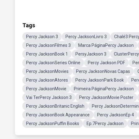
Tags
Percy Jackson 3
Percy JacksonLivro 3
Chalé3 Perc
Percy JacksonFilmes 3
Marca PáginaPercy Jackson
Percy JacksonBook 1
PersyJackson 3
ClusterPerc
Percy JacksonSeries Online
Percy Jackson PDF
Pe
Percy JacksonMovies
Percy JacksonNovas Capas
Percy JacksonAtores
Percy JacksonPark Book
Per
Percy JacksonMovie
Primeira PáginaPercy Jackson
Vai TerPercy Jackson 3
Percy JacksonMovie Poster
Percy JacksonBritanic English
Percy JacksonDetermi
Percy JacksonBook Appearance
Percy JacksonEp 4
Percy JacksonPuffin Books
Ep.7Percy Jackson
Pri