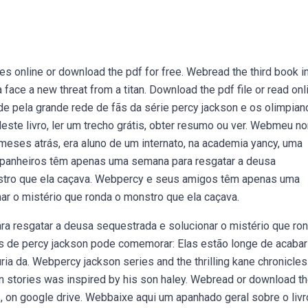
s online or download the pdf for free. Webread the third book in
a face a new threat from a titan. Download the pdf file or read onl
de pela grande rede de fãs da série percy jackson e os olimpiano
 deste livro, ler um trecho grátis, obter resumo ou ver. Webmeu n
meses atrás, era aluno de um internato, na academia yancy, uma
ompanheiros têm apenas uma semana para resgatar a deusa
nstro que ela caçava. Webpercy e seus amigos têm apenas uma
ar o mistério que ronda o monstro que ela caçava.
resgatar a deusa sequestrada e solucionar o mistério que ro
s de percy jackson pode comemorar: Elas estão longe de acabar
úria da. Webpercy jackson series and the thrilling kane chronicles
son stories was inspired by his son haley. Webread or download t
ies, on google drive. Webbaixe aqui um apanhado geral sobre o livr