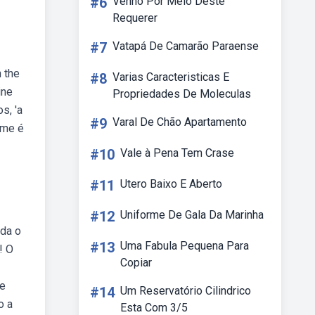
#6
Venho Por Meio Deste
Requerer
#7
Vatapá De Camarão Paraense
 the
#8
Varias Caracteristicas E
ine
Propriedades De Moleculas
s, 'a
#9
Varal De Chão Apartamento
ome é
#10
Vale à Pena Tem Crase
#11
Utero Baixo E Aberto
#12
Uniforme De Gala Da Marinha
nda o
#13
Uma Fabula Pequena Para
! O
Copiar
he
#14
Um Reservatório Cilindrico
o a
Esta Com 3/5