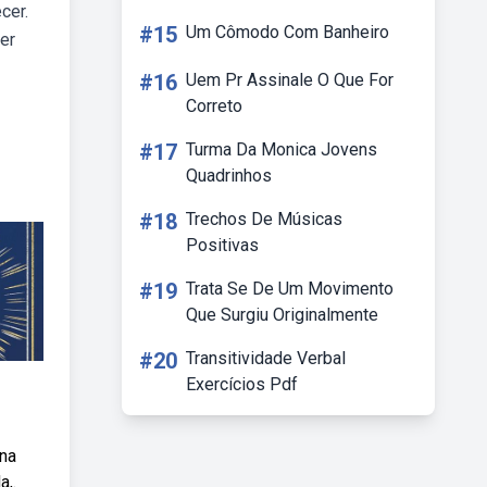
cer.
#15
Um Cômodo Com Banheiro
ver
#16
Uem Pr Assinale O Que For
Correto
#17
Turma Da Monica Jovens
Quadrinhos
#18
Trechos De Músicas
Positivas
#19
Trata Se De Um Movimento
Que Surgiu Originalmente
#20
Transitividade Verbal
Exercícios Pdf
ana
a,.