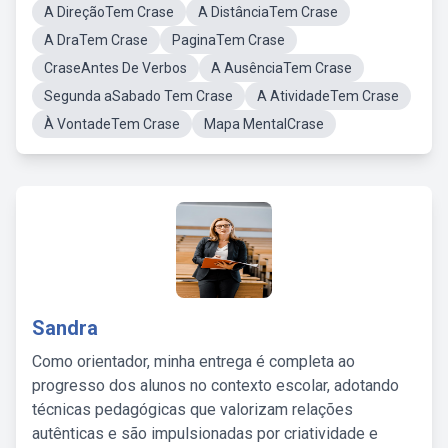
A DireçãoTem Crase
A DistânciaTem Crase
A DraTem Crase
PaginaTem Crase
CraseAntes De Verbos
A AusênciaTem Crase
Segunda aSabado Tem Crase
A AtividadeTem Crase
À VontadeTem Crase
Mapa MentalCrase
Sandra
Como orientador, minha entrega é completa ao
progresso dos alunos no contexto escolar, adotando
técnicas pedagógicas que valorizam relações
autênticas e são impulsionadas por criatividade e