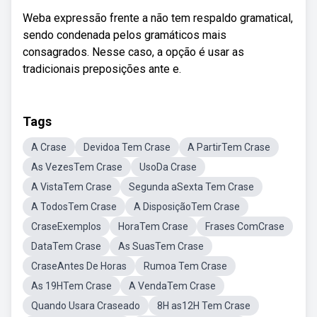
Weba expressão frente a não tem respaldo gramatical,
sendo condenada pelos gramáticos mais
consagrados. Nesse caso, a opção é usar as
tradicionais preposições ante e.
Tags
A Crase
Devidoa Tem Crase
A PartirTem Crase
As VezesTem Crase
UsoDa Crase
A VistaTem Crase
Segunda aSexta Tem Crase
A TodosTem Crase
A DisposiçãoTem Crase
CraseExemplos
HoraTem Crase
Frases ComCrase
DataTem Crase
As SuasTem Crase
CraseAntes De Horas
Rumoa Tem Crase
As 19HTem Crase
A VendaTem Crase
Quando Usara Craseado
8H as12H Tem Crase