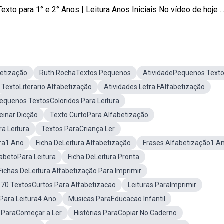
xto para 1° e 2° Anos | Leitura Anos Iniciais No vídeo de hoje ..
betização
Ruth RochaTextos Pequenos
AtividadePequenos Text
TextoLiterario Alfabetização
Atividades Letra FAlfabetização
equenos TextosColoridos Para Leitura
einar Dicção
Texto CurtoPara Alfabetização
a Leitura
Textos ParaCriança Ler
ra1 Ano
Ficha DeLeitura Alfabetização
Frases Alfabetização1 A
abetoPara Leitura
Ficha DeLeitura Pronta
Fichas DeLeitura Alfabetização Para Imprimir
170 TextosCurtos Para Alfabetizacao
Leituras ParaImprimir
Para Leitura4 Ano
Musicas ParaEducacao Infantil
 ParaComeçar a Ler
Histórias ParaCopiar No Caderno