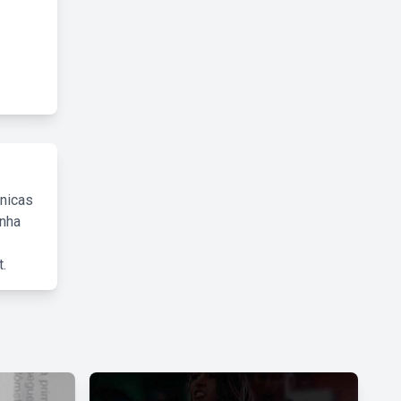
cnicas
inha
.