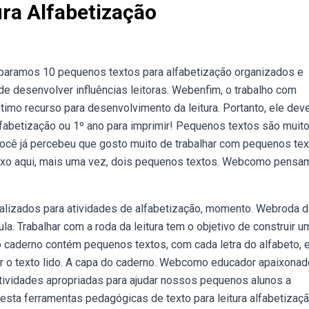
ra Alfabetização
eparamos 10 pequenos textos para alfabetização organizados e
de desenvolver influências leitoras. Webenfim, o trabalho com
imo recurso para desenvolvimento da leitura. Portanto, ele dev
abetização ou 1º ano para imprimir! Pequenos textos são muit
bvocê já percebeu que gosto muito de trabalhar com pequenos te
, deixo aqui, mais uma vez, dois pequenos textos. Webcomo pens
ealizados para atividades de alfabetização, momento. Webroda d
la. Trabalhar com a roda da leitura tem o objetivo de construir u
 caderno contém pequenos textos, com cada letra do alfabeto, 
 o texto lido. A capa do caderno. Webcomo educador apaixonad
atividades apropriadas para ajudar nossos pequenos alunos a
esta ferramentas pedagógicas de texto para leitura alfabetizaç