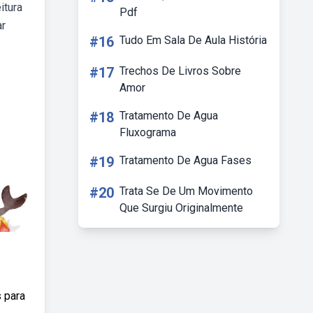
itura
Pdf
ar
#16
Tudo Em Sala De Aula História
#17
Trechos De Livros Sobre
Amor
#18
Tratamento De Agua
Fluxograma
#19
Tratamento De Agua Fases
#20
Trata Se De Um Movimento
Que Surgiu Originalmente
s para