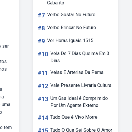
Gabarito
#7
Verbo Gostar No Futuro
#8
Verbo Brincar No Futuro
#9
Ver Horas Iguais 1515
e ser
#10
Vela De 7 Dias Queima Em 3
o
Dias
xtos
amos
#11
Veias E Arterias Da Perna
#12
Vale Presente Livraria Cultura
a
ma
#13
Um Gas Ideal é Comprimido
e uma
Por Um Agente Externo
o
#14
Tudo Que é Vivo Morre
ão tem
#15
Tudo O Que Sei Sobre O Amor