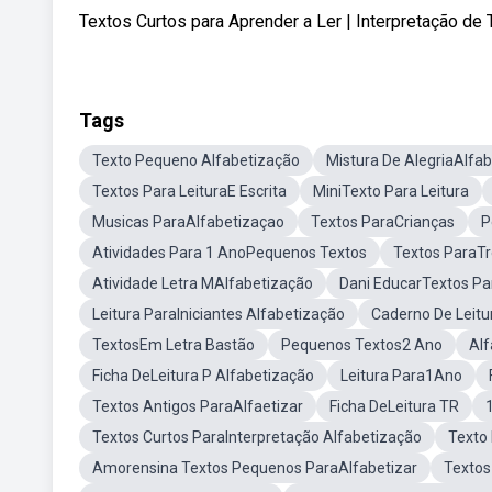
Textos Curtos para Aprender a Ler | Interpretação de Te
Tags
Texto Pequeno Alfabetização
Mistura De AlegriaAlfa
Textos Para LeituraE Escrita
MiniTexto Para Leitura
Musicas ParaAlfabetizaçao
Textos ParaCrianças
P
Atividades Para 1 AnoPequenos Textos
Textos ParaTr
Atividade Letra MAlfabetização
Dani EducarTextos Par
Leitura ParaIniciantes Alfabetização
Caderno De Leitu
TextosEm Letra Bastão
Pequenos Textos2 Ano
Alf
Ficha DeLeitura P Alfabetização
Leitura Para1Ano
Textos Antigos ParaAlfaetizar
Ficha DeLeitura TR
Textos Curtos ParaInterpretação Alfabetização
Texto 
Amorensina Textos Pequenos ParaAlfabetizar
Textos