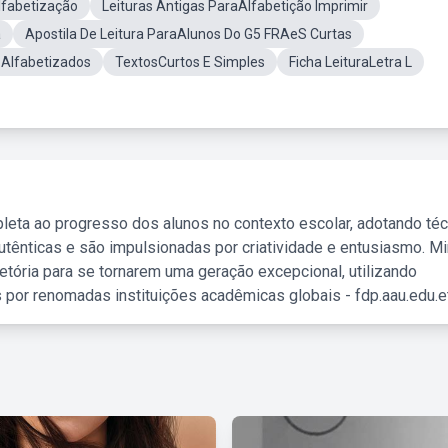
lfabetização
Leituras Antigas ParaAlfabetição Imprimir
a
Apostila De Leitura ParaAlunos Do G5 FRAeS Curtas
Alfabetizados
TextosCurtos E Simples
Ficha LeituraLetra L
leta ao progresso dos alunos no contexto escolar, adotando té
tênticas e são impulsionadas por criatividade e entusiasmo. M
etória para se tornarem uma geração excepcional, utilizando
 por renomadas instituições acadêmicas globais - fdp.aau.edu.et