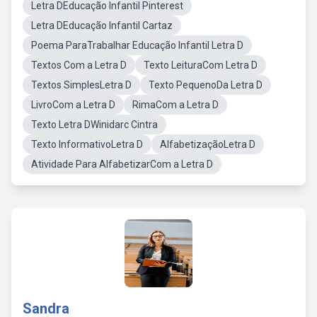
Letra DEducação Infantil Pinterest
Letra DEducação Infantil Cartaz
Poema ParaTrabalhar Educação Infantil Letra D
Textos Com a Letra D
Texto LeituraCom Letra D
Textos SimplesLetra D
Texto PequenoDa Letra D
LivroCom a Letra D
RimaCom a Letra D
Texto Letra DWinidarc Cintra
Texto InformativoLetra D
AlfabetizaçãoLetra D
Atividade Para AlfabetizarCom a Letra D
Sandra