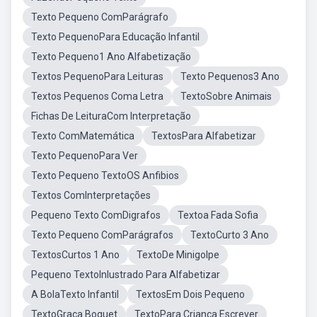
Texto Pequeno ComParágrafo
Texto PequenoPara Educação Infantil
Texto Pequeno1 Ano Alfabetização
Textos PequenoPara Leituras
Texto Pequenos3 Ano
Textos Pequenos Coma Letra
TextoSobre Animais
Fichas De LeituraCom Interpretação
Texto ComMatemática
TextosPara Alfabetizar
Texto PequenoPara Ver
Texto Pequeno TextoOS Anfibios
Textos ComInterpretações
Pequeno Texto ComDigrafos
Textoa Fada Sofia
Texto Pequeno ComParágrafos
TextoCurto 3 Ano
TextosCurtos 1 Ano
TextoDe Minigolpe
Pequeno TextoInlustrado Para Alfabetizar
A BolaTexto Infantil
TextosEm Dois Pequeno
TextoGraça Boquet
TextoPara Criança Escrever