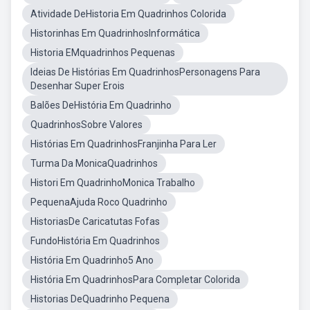
Atividade DeHistoria Em Quadrinhos Colorida
Historinhas Em QuadrinhosInformática
Historia EMquadrinhos Pequenas
Ideias De Histórias Em QuadrinhosPersonagens Para
Desenhar Super Erois
Balões DeHistória Em Quadrinho
QuadrinhosSobre Valores
Histórias Em QuadrinhosFranjinha Para Ler
Turma Da MonicaQuadrinhos
Histori Em QuadrinhoMonica Trabalho
PequenaAjuda Roco Quadrinho
HistoriasDe Caricatutas Fofas
FundoHistória Em Quadrinhos
História Em Quadrinho5 Ano
História Em QuadrinhosPara Completar Colorida
Historias DeQuadrinho Pequena